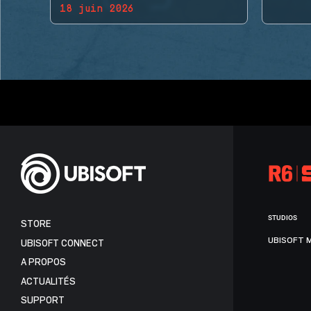
18 juin 2026
BACK!
STUDIOS
STORE
UBISOFT 
UBISOFT CONNECT
A PROPOS
ACTUALITÉS
SUPPORT