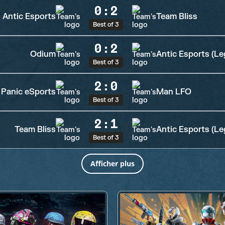
0
:
2
Antic Esports
Team Bliss
Best of 3
0
:
2
Odium
Antic Esports (Le
Best of 3
2
:
0
Panic eSports
Man LFO
Best of 3
2
:
1
Team Bliss
Antic Esports (Le
Best of 3
Afficher plus