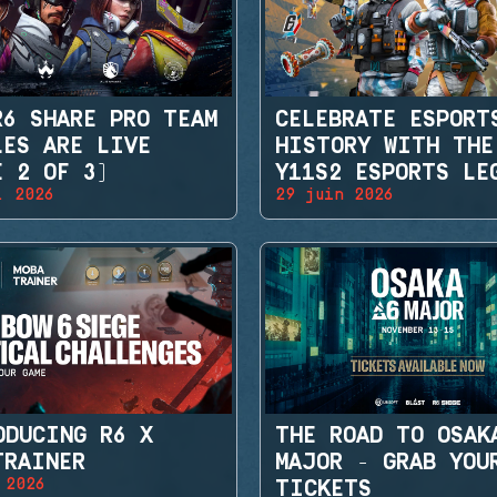
R6 SHARE PRO TEAM
CELEBRATE ESPORT
LES ARE LIVE
HISTORY WITH THE
E 2 OF 3)
Y11S2 ESPORTS LE
. 2026
29 juin 2026
SETS
ODUCING R6 X
THE ROAD TO OSAK
TRAINER
MAJOR - GRAB YOU
 2026
TICKETS