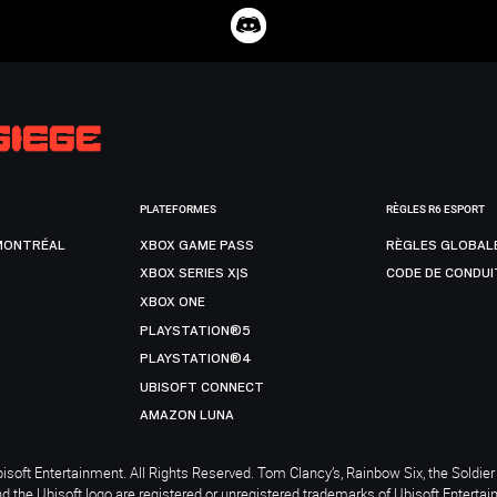
PLATEFORMES
RÈGLES R6 ESPORT
MONTRÉAL
XBOX GAME PASS
RÈGLES GLOBAL
XBOX SERIES X|S
CODE DE CONDUI
XBOX ONE
PLAYSTATION®5
PLAYSTATION®4
UBISOFT CONNECT
AMAZON LUNA
soft Entertainment. All Rights Reserved. Tom Clancy’s, Rainbow Six, the Soldier 
nd the Ubisoft logo are registered or unregistered trademarks of Ubisoft Enterta