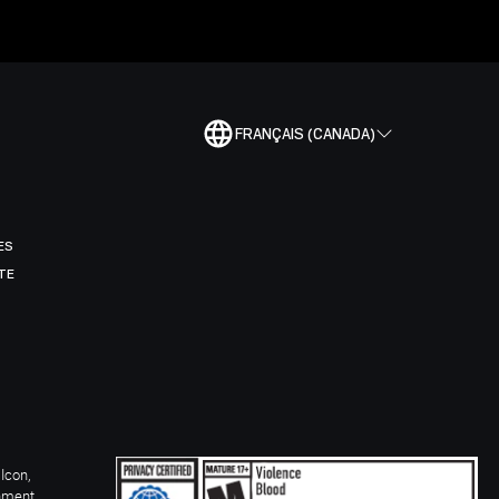
FRANÇAIS (CANADA)
ES
TE
Icon,
inment