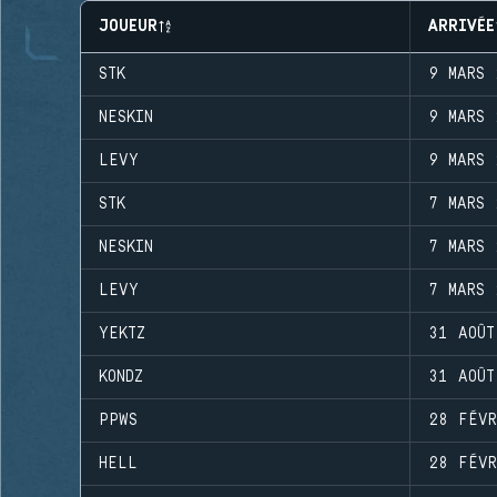
JOUEUR
ARRIVÉE
STK
9 MARS 
NESKIN
9 MARS 
LEVY
9 MARS 
STK
7 MARS 
NESKIN
7 MARS 
LEVY
7 MARS 
YEKTZ
31 AOÛT
KONDZ
31 AOÛT
PPWS
28 FÉVR
HELL
28 FÉVR