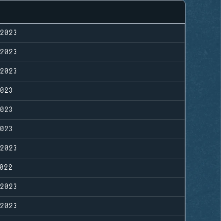
2023
2023
2023
023
023
023
2023
022
2023
2023