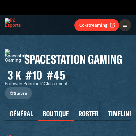
Co-streaming
SPACESTATION GAMING
3 K
#10
#45
Followers
Popularité
Classement
Suivre
GÉNÉRAL
BOUTIQUE
ROSTER
TIMELINE