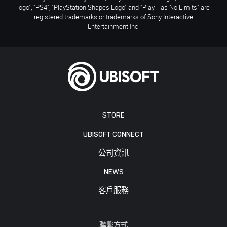
logo", "PS4", "PlayStation Shapes Logo" and "Play Has No Limits" are
registered trademarks or trademarks of Sony Interactive
Entertainment Inc.
STORE
UBISOFT CONNECT
公司資訊
NEWS
客戶服務
聯繫方式