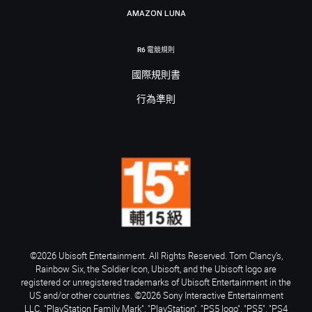
AMAZON LUNA
R6 電競規則
國際規則書
行為準則
©2026 Ubisoft Entertainment. All Rights Reserved. Tom Clancy’s,
Rainbow Six, the Soldier Icon, Ubisoft, and the Ubisoft logo are
registered or unregistered trademarks of Ubisoft Entertainment in the
US and/or other countries. ©2026 Sony Interactive Entertainment
LLC. "PlayStation Family Mark", "PlayStation", "PS5 logo", "PS5", "PS4