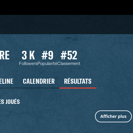
RE
3 K
#9
#52
Followers
Popularité
Classement
ELINE
CALENDRIER
RÉSULTATS
S JOUÉS
Afficher plus