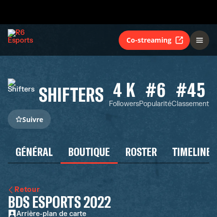
Co-streaming
4 K
#6
#45
SHIFTERS
Followers
Popularité
Classement
Suivre
GÉNÉRAL
BOUTIQUE
ROSTER
TIMELINE
Retour
BDS ESPORTS 2022
Arrière-plan de carte