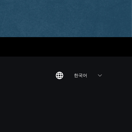
한국어
칙
집