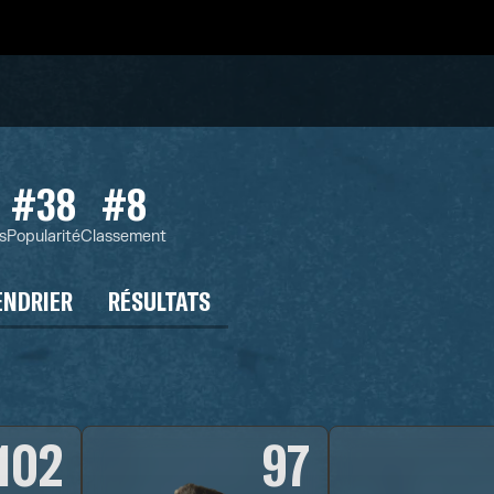
#38
#8
s
Popularité
Classement
ENDRIER
RÉSULTATS
102
97