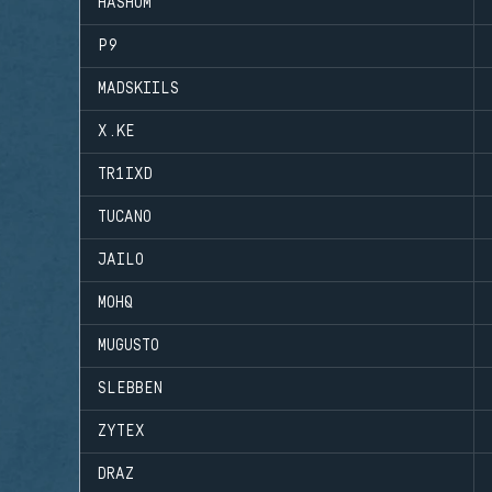
HASHOM
P9
MADSKIILS
X.KE
TR1IXD
TUCANO
JAILO
MOHQ
MUGUSTO
SLEBBEN
ZYTEX
DRAZ