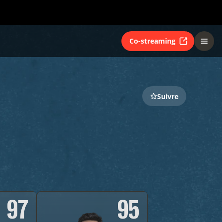
Co-streaming
Suivre
97
95