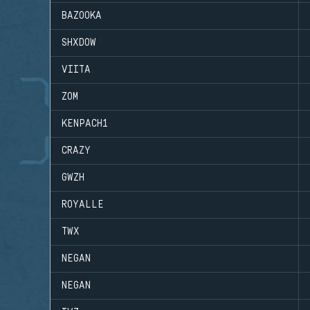
BAZOOKA
SHXDOW
VIITA
ZOM
KENPACH1
CRAZY
GWZH
ROYALLE
TWX
NEGAN
NEGAN