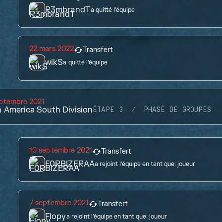
R3mbrandT
a quitté l'équipe
22 mars 2022
Transfert
wikS
a quitté l'équipe
eptembre 2021
n America South Division
ÉTAPE 3
PHASE DE GROUPES
10 septembre 2021
Transfert
F0RBIZERAA
a rejoint l'équipe en tant que:
joueur
7 septembre 2021
Transfert
Flopy
a rejoint l'équipe en tant que:
joueur