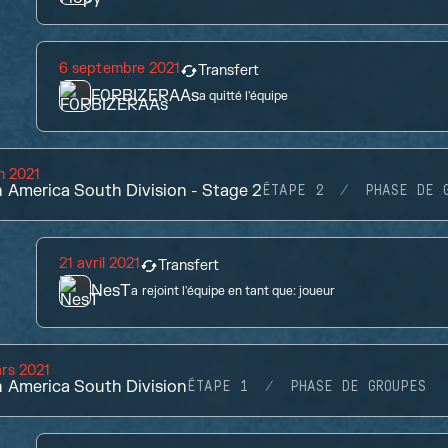
6 septembre 2021
Transfert
F0RBIZERAAs
a quitté l'équipe
in 2021
n America South Division - Stage 2
ÉTAPE 2
PHASE DE 
21 avril 2021
Transfert
NesT
a rejoint l'équipe en tant que:
joueur
rs 2021
n America South Division
ÉTAPE 1
PHASE DE GROUPES