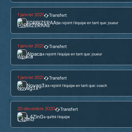
1 janvier 2021
Transfert
F0RBIZERAAs
a rejoint l'équipe en tant que:
joueur
1 janvier 2021
Transfert
Alpaca
a rejoint l'équipe en tant que:
joueur
1 janvier 2021
Transfert
Novag3x
a rejoint l'équipe en tant que:
coach
20 décembre 2020
Transfert
L4ZinG
a quitté l'équipe