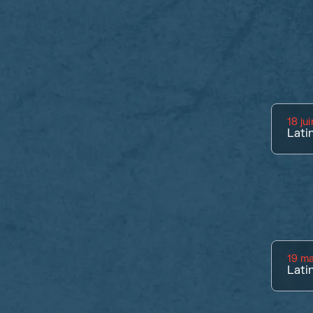
18 ju
Lati
19 ma
Lati