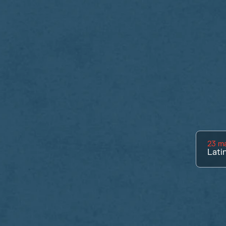
23 m
Lati