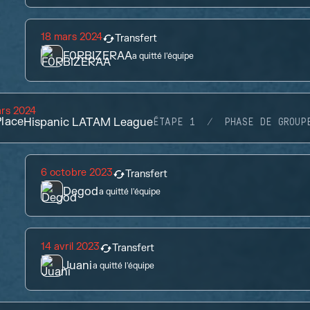
18 mars 2024
Transfert
F0RBIZERAA
a quitté l'équipe
ars 2024
lace
Hispanic LATAM League
ÉTAPE 1
PHASE DE GROUP
6 octobre 2023
Transfert
Degod
a quitté l'équipe
14 avril 2023
Transfert
Juani
a quitté l'équipe