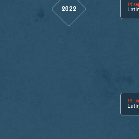
14 s
2022
Lati
16 ju
Lati