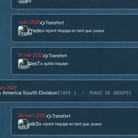
1 juin 2022
Transfert
Prede
a rejoint l'équipe en tant que:
joueur
31 mai 2022
Transfert
NesT
a quitté l'équipe
ars 2022
n America South Division
ÉTAPE 1
PHASE DE GROUPES
23 mars 2022
Transfert
wikS
a rejoint l'équipe en tant que:
joueur