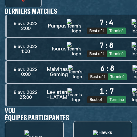
DERNIERS MATCHES
7
:
4
9 avr. 2022
Pampas
2:00
Best of 1
Terminé
7
:
8
9 avr. 2022
Isurus
1:00
Best of 1
Terminé
6
:
8
Malvinas
9 avr. 2022
Gaming
0:00
Best of 1
Terminé
1
:
7
Leviatan
8 avr. 2022
- LATAM
23:00
Best of 1
Terminé
VOD
ÉQUIPES PARTICIPANTES