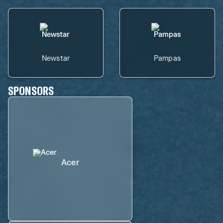
Newstar
Pampas
SPONSORS
Acer