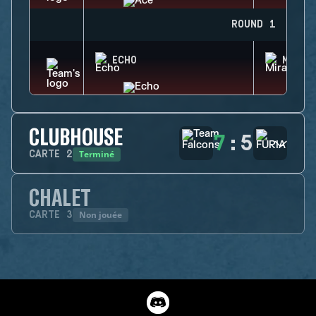
ROUND 1
ECHO
MIRA
CLUBHOUSE
7
:
5
Terminé
CARTE
2
CHALET
Non jouée
CARTE
3