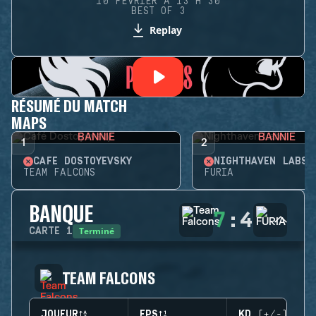
10 FÉVRIER À 13 H 30
BEST OF 3
Replay
RÉSUMÉ DU MATCH
MAPS
BANNIE
BANNIE
1
2
CAFÉ DOSTOYEVSKY
NIGHTHAVEN LABS
TEAM FALCONS
FURIA
BANQUE
7
:
4
Terminé
CARTE
1
TEAM FALCONS
JOUEUR
EPS
KD (+/-)