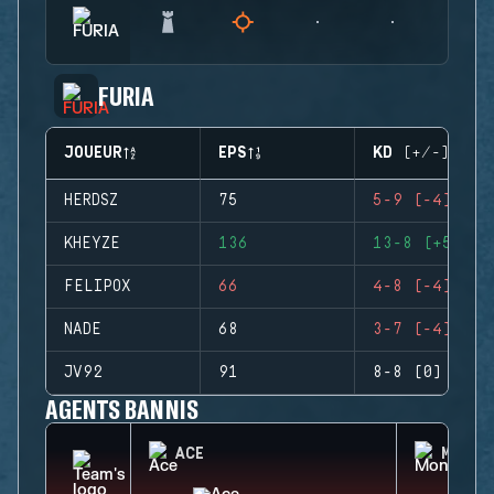
FURIA
JOUEUR
EPS
KD (+/-)
HERDSZ
75
5-9 (-4)
KHEYZE
136
13-8 (+5)
FELIPOX
66
4-8 (-4)
NADE
68
3-7 (-4)
JV92
91
8-8 (0)
AGENTS BANNIS
ACE
MONTA