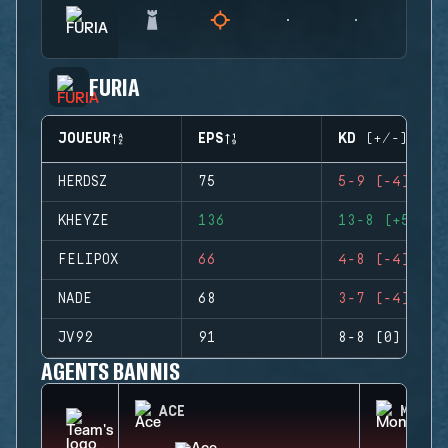
FURIA
JOUEUR
EPS
KD (+/-)
HERDSZ
75
5-9 (-4)
KHEYZE
136
13-8 (+5)
FELIPOX
66
4-8 (-4)
NADE
68
3-7 (-4)
JV92
91
8-8 (0)
AGENTS BANNIS
ACE
MONTA