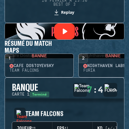
10 FÉVRIER À 13:30
BEST OF 3
Replay
RÉSUMÉ DU MATCH
MAPS
BANNIE
BANNIE
1
2
CAFÉ DOSTOYEVSKY
NIGHTHAVEN LABS
TEAM FALCONS
FURIA
BANQUE
7
:
4
Terminé
CARTE
1
TEAM FALCONS
JOUEUR
EPS
KD (+/-)