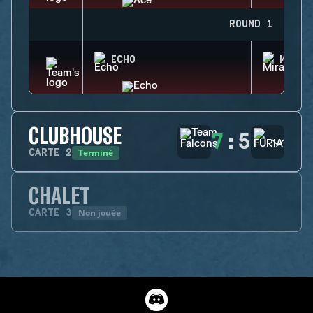
ROUND 1
ECHO
MIRA
CLUBHOUSE
7
:
5
Terminé
CARTE
2
CHALET
Non jouée
CARTE
3