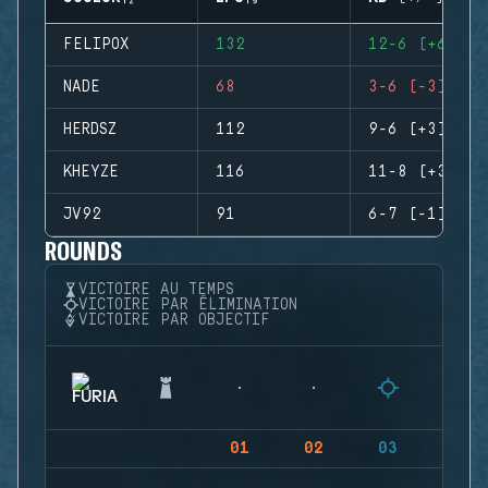
FELIPOX
132
12-6 (+6)
NADE
68
3-6 (-3)
HERDSZ
112
9-6 (+3)
KHEYZE
116
11-8 (+3)
JV92
91
6-7 (-1)
ROUNDS
VICTOIRE AU TEMPS
VICTOIRE PAR ÉLIMINATION
VICTOIRE PAR OBJECTIF
01
02
03
04