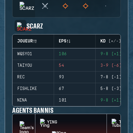
SCARZ
JOUEUR
EPS
KD (+/-)
WQSYO1
106
9-8 (+1)
TAIYOU
54
3-9 (-6)
REC
93
7-8 (-1)
FISHLIKE
67
5-8 (-3)
NINA
101
9-8 (+1)
AGENTS BANNIS
YING
TUBAR