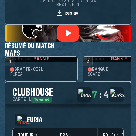
19 MAI 2024 À 17 H 30
BEST OF 1
Replay
RÉSUMÉ DU MATCH
MAPS
BANNIE
BANNIE
1
2
GRATTE-CIEL
BANQUE
FURIA
SCARZ
CLUBHOUSE
7
:
4
Terminé
CARTE
1
FURIA
JOUEUR
EPS
KD (+/-)