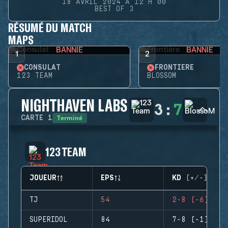
18 AVRIL 2024 À 12 H 00
BEST OF 3
RÉSUMÉ DU MATCH
MAPS
BANNIE
BANNIE
1
2
CONSULAT
FRONTIÈRE
123 TEAM
BLOSSOM
NIGHTHAVEN LABS
3
:
7
Terminé
CARTE
1
123 TEAM
JOUEUR
EPS
KD (+/-)
TJ
54
2-8 (-6)
SUPERIDOL
84
7-8 (-1)