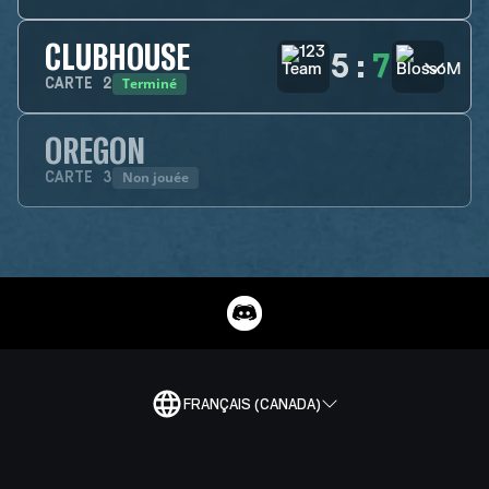
CLUBHOUSE
5
:
7
Terminé
CARTE
2
OREGON
Non jouée
CARTE
3
FRANÇAIS (CANADA)