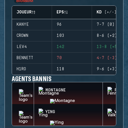
JOUEUR
EPS
KD (+/-)
KANYE
96
7-7 (0)
CROWN
103
8-6 (+2)
LEV4
142
13-8 (+5)
BENNETT
70
4-7 (-3)
H1RO
118
9-6 (+3)
AGENTS BANNIS
MONTAGNE
FENRI
YING
VALKY