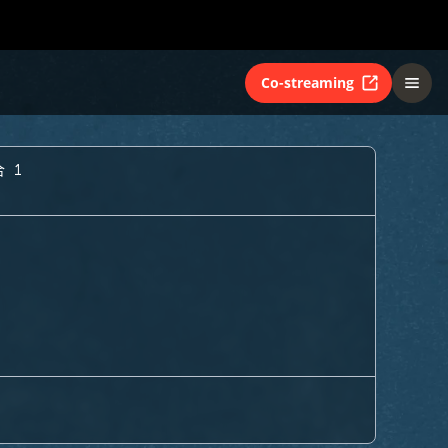
Co-streaming
 1