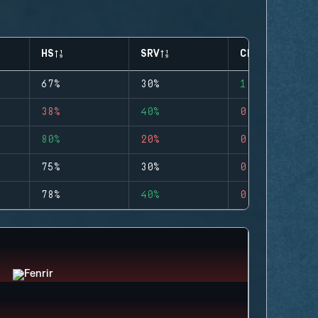
HS
SRV
CLUTCHES
67%
30%
1
38%
40%
0
80%
20%
0
75%
30%
0
78%
40%
0