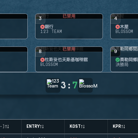
用
已禁用
3
4
銀行
木屋
123 TEAM
BLOSSOM
用
已禁用
8
9
杜斯妥也夫斯基咖啡館
奧勒岡鄉
BLOSSOM
決勝局
3
:
7
-)
ENTRY
KOST
KPR