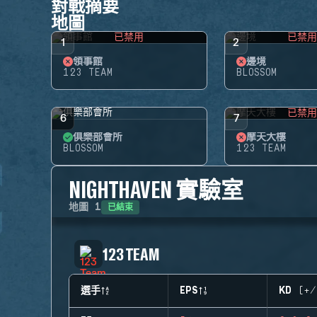
對戰摘要
地圖
已禁用
已禁
1
2
領事館
邊境
123 TEAM
BLOSSOM
已禁
6
7
俱樂部會所
摩天大樓
BLOSSOM
123 TEAM
NIGHTHAVEN 實驗室
已結束
地圖
1
123 TEAM
選手
EPS
KD (+/