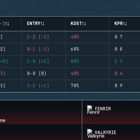
-)
ENTRY
KOST
KPR
)
1-2 (-1)
40%
0.7
2)
0-1 (-1)
60%
0.8
+5)
1-0 (+1)
80%
1.3
3)
0-0 (0)
40%
0.4
3)
3-2 (+1)
70%
0.9
FENRIR
VALKYRIE