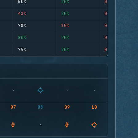
50%
20%
0
43%
20%
0
78%
10%
0
80%
20%
0
75%
20%
0
07
08
09
10