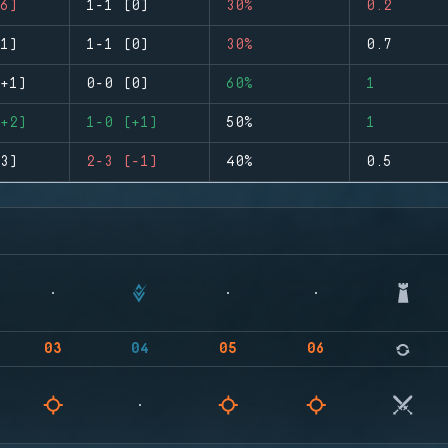
6)
1-1 (0)
30%
0.2
1)
1-1 (0)
30%
0.7
+1)
0-0 (0)
60%
1
+2)
1-0 (+1)
50%
1
3)
2-3 (-1)
40%
0.5
03
04
05
06