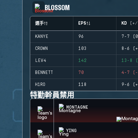
BLOSSOM
選手
EPS
KD (+/
KANYE
96
7-7 (0
CROWN
103
8-6 (+
LEV4
142
13-8 (
BENNETT
70
4-7 (-
H1RO
118
9-6 (+
特勤幹員禁用
MONTAGNE
YING