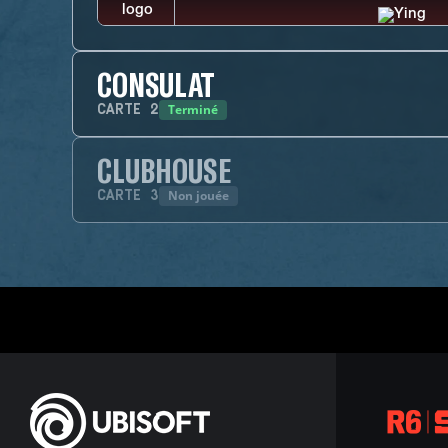
CONSULAT
Terminé
CARTE
2
CLUBHOUSE
Non jouée
CARTE
3