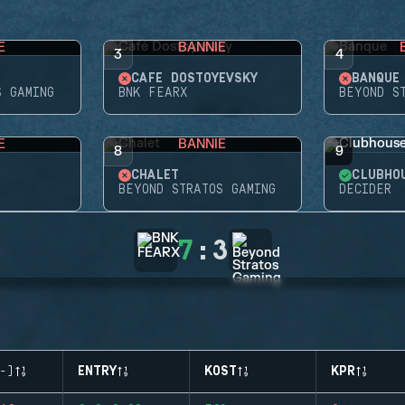
E
BANNIE
3
4
CAFÉ DOSTOYEVSKY
BANQUE
S GAMING
BNK FEARX
BEYOND S
E
BANNIE
8
9
CHALET
CLUBHO
BEYOND STRATOS GAMING
DECIDER
7
:
3
-)
ENTRY
KOST
KPR