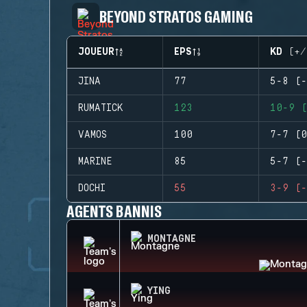
BEYOND STRATOS GAMING
JOUEUR
EPS
KD (+/
JINA
77
5-8 (-
RUMATICK
123
10-9 (
VAMOS
100
7-7 (0
MARINE
85
5-7 (-
DOCHI
55
3-9 (-
AGENTS BANNIS
MONTAGNE
YING