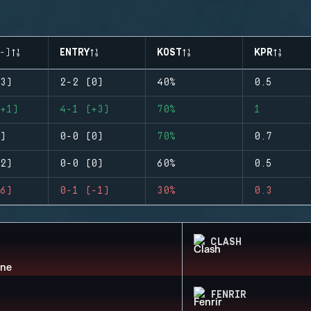
-)
ENTRY
KOST
KPR
3)
2-2 (0)
40%
0.5
+1)
4-1 (+3)
70%
1
)
0-0 (0)
70%
0.7
2)
0-0 (0)
60%
0.5
6)
0-1 (-1)
30%
0.3
CLASH
FENRIR