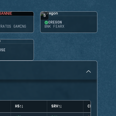
BANNIE
5
OREGON
TRATOS GAMING
BNK FEARX
USE
HS
SRV
CLUTCHES