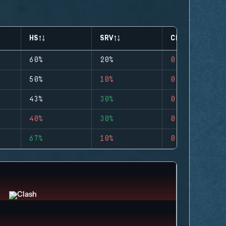
HS
SRV
CLUTCHES
60%
20%
0
50%
10%
0
43%
30%
0
40%
30%
0
67%
10%
0