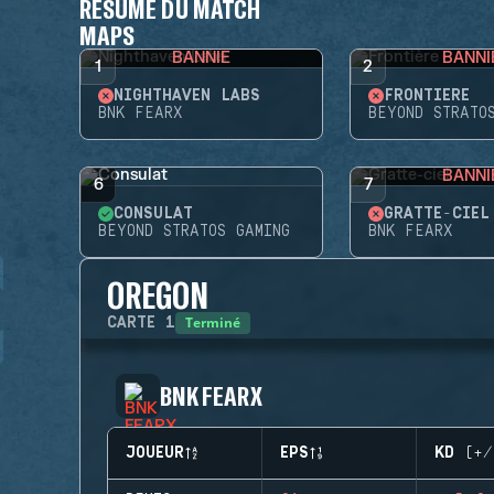
RÉSUMÉ DU MATCH
MAPS
BANNIE
BANNI
1
2
NIGHTHAVEN LABS
FRONTIÈRE
BNK FEARX
BEYOND STRATO
BANNI
6
7
CONSULAT
GRATTE-CIEL
BEYOND STRATOS GAMING
BNK FEARX
OREGON
Terminé
CARTE
1
BNK FEARX
JOUEUR
EPS
KD (+/