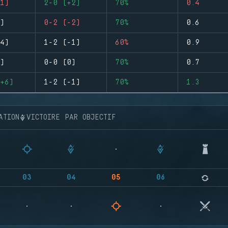
1)
2-0 (+2)
70%
0.4
)
0-2 (-2)
70%
0.6
4)
1-2 (-1)
60%
0.9
)
0-0 (0)
70%
0.7
+6)
1-2 (-1)
70%
1.3
ATION
VICTOIRE PAR OBJECTIF
03
04
05
06