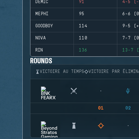
DEMIC
91
4-5 (-
MEPHI
95
6-6 (0
GOODBOY
114
9-5 (+
NOVA
110
7-7 (0
RIN
136
13-7 (
ROUNDS
VICTOIRE AU TEMPS
VICTOIRE PAR ÉLIMIN
01
02