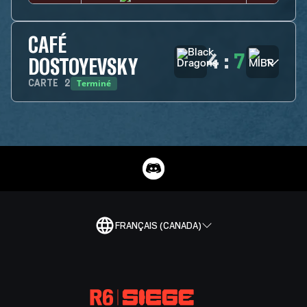
CAFÉ
4
:
7
DOSTOYEVSKY
Terminé
CARTE
2
FRANÇAIS (CANADA)