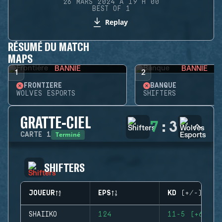
26 MARS 2024 À 19 H 00
BEST OF 1
Replay
RÉSUMÉ DU MATCH
MAPS
BANNIE
BANNIE
1
2
FRONTIÈRE
BANQUE
WOLVES ESPORTS
SHIFTERS
GRATTE-CIEL
7
:
3
Terminé
CARTE
1
SHIFTERS
JOUEUR
EPS
KD (+/-)
SHAIIKO
124
11-5 (+6)