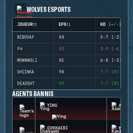
WOLVES ESPORTS
JOUEUR
EPS
KD (+/-)
BIBOOAF
80
5-7 (-2)
P4
52
3-9 (-6)
MOWWWGLI
85
6-8 (-2)
SHIINKA
98
7-7 (0)
DEADSHT
99
7-7 (0)
AGENTS BANNIS
YING
AZAMI
DOKKAEBI
KAID