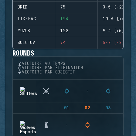
BRID
75
3-5 (-2)
LIKEFAC
124
10-6 (+4)
YUZUS
122
9-4 (+5)
SOLOTOV
74
5-8 (-3)
ROUNDS
VICTOIRE AU TEMPS
VICTOIRE PAR ÉLIMINATION
VICTOIRE PAR OBJECTIF
01
02
03
04