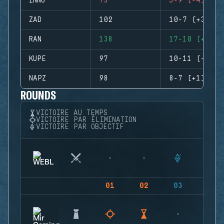
INNO
73
5-9 (-4)
ZAD
102
10-7 (+3)
RAN
138
17-10 (+7)
KUPE
97
10-11 (-1)
NAPZ
98
8-7 (+1)
ROUNDS
VICTOIRE AU TEMPS
VICTOIRE PAR ÉLIMINATION
VICTOIRE PAR OBJECTIF
01
02
03
04