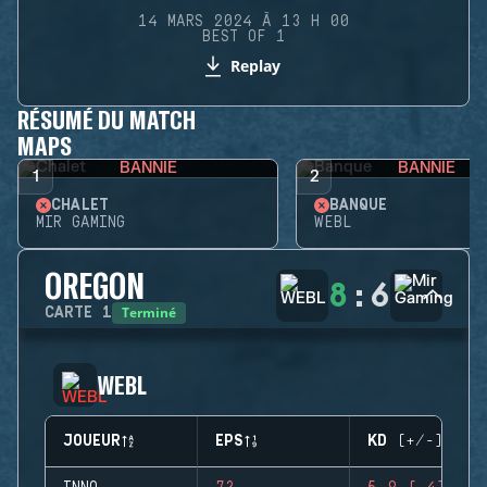
14 MARS 2024 À 13 H 00
BEST OF 1
Replay
RÉSUMÉ DU MATCH
MAPS
BANNIE
BANNIE
1
2
CHALET
BANQUE
MIR GAMING
WEBL
OREGON
8
:
6
Terminé
CARTE
1
WEBL
JOUEUR
EPS
KD (+/-)