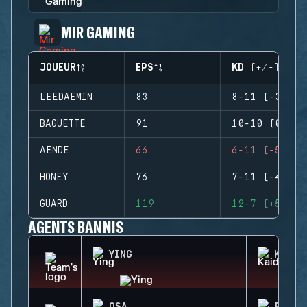
MIR GAMING
JOUEUR
EPS
KD (+/-)
LEEDAEMIN
83
8-11 (-3)
BAGUETTE
91
10-10 (0)
AENDE
66
6-11 (-5)
HONEY
76
7-11 (-4)
GUARD
119
12-7 (+5)
AGENTS BANNIS
YING
KAID