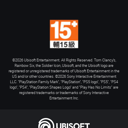
©2026 Ubisoft Entertainment. All Rights Reserved. Tom Clancy’s,
Rainbow Six, the Soldier Icon, Ubisoft, and the Ubisoft logo are
registered or unregistered trademarks of Ubisoft Entertainment in the
US and/or other countries. ©2026 Sony Interactive Entertainment
LLC. "PlayStation Family Mark", "PlayStation", "PS5 logo", "PS5", "PS4
logo", "PS4", "PlayStation Shapes Logo" and "Play Has No Limits" are
registered trademarks or trademarks of Sony Interactive
Entertainment Inc.