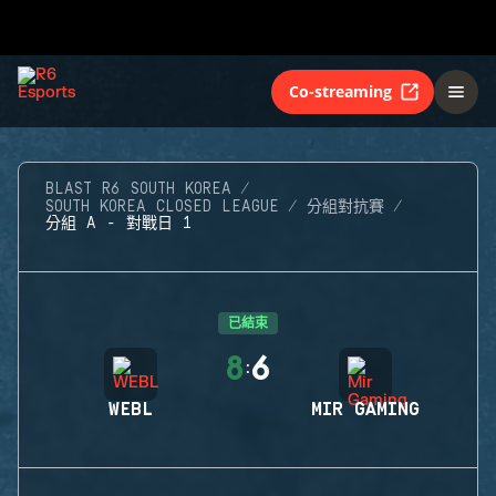
Co-streaming
BLAST R6 SOUTH KOREA
SOUTH KOREA CLOSED LEAGUE
分組對抗賽
分組 A - 對戰日 1
已結束
8
6
:
WEBL
MIR GAMING