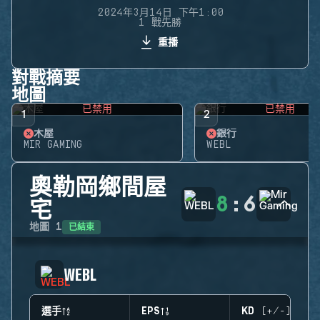
2024年3月14日 下午1:00
1 戰先勝
重播
對戰摘要
地圖
已禁用
已禁用
1
2
木屋
銀行
MIR GAMING
WEBL
奧勒岡鄉間屋
8
:
6
宅
已結束
地圖
1
WEBL
選手
EPS
KD (+/-)