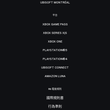
UBISOFT MONTRÉAL
平台
XBOX GAME PASS
XBOX SERIES X|S
XBOX ONE
PLAYSTATION®5
PLAYSTATION®4
UBISOFT CONNECT
AMAZON LUNA
R6 電競規則
國際規則書
行為準則