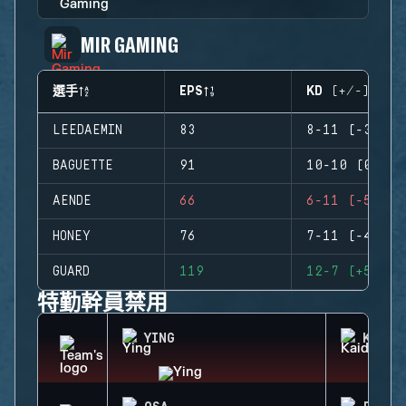
MIR GAMING
選手
EPS
KD (+/-)
LEEDAEMIN
83
8-11 (-3)
BAGUETTE
91
10-10 (0)
AENDE
66
6-11 (-5)
HONEY
76
7-11 (-4)
GUARD
119
12-7 (+5)
特勤幹員禁用
YING
KAID