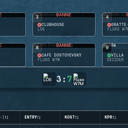
E
BANNIE
3
4
CLUBHOUSE
GRATTE
LOS
FLUXO W7
E
BANNIE
8
9
CAFÉ DOSTOYEVSKY
VILLA
FLUXO W7M
DECIDER
3
:
7
-)
ENTRY
KOST
KPR