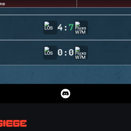
4
:
7
0
:
0