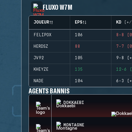
FLUXO W7M
JOUEUR
EPS
KD (+/
FELIPOX
106
8-8 (0
HERDSZ
88
7-7 (0
JV92
105
9-8 (+
KHEYZE
135
12-6 (
NADE
104
6-3 (+
AGENTS BANNIS
DOKKAEBI
MONTAGNE