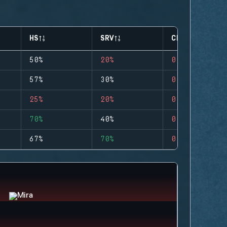
HS
SRV
CLUTCHES
50%
20%
0
57%
30%
0
25%
20%
0
70%
40%
0
67%
70%
0