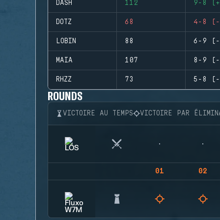
DASH
112
9-8 (+
DOTZ
68
4-8 (-
LOBIN
88
6-9 (-
MAIA
107
8-9 (-
RHZZ
73
5-8 (-
ROUNDS
VICTOIRE AU TEMPS
VICTOIRE PAR ÉLIMIN
01
02