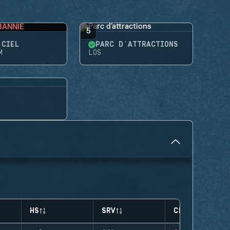
BANNIE
5
-CIEL
PARC D'ATTRACTIONS
M
LOS
HS
SRV
CLUTCHES