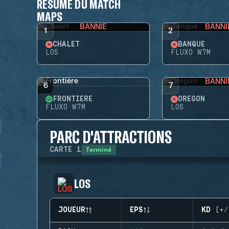
RÉSUMÉ DU MATCH
MAPS
BANNIE
BANNI
1
2
CHALET
BANQUE
LOS
FLUXO W7M
BANNI
6
7
FRONTIÈRE
OREGON
FLUXO W7M
LOS
PARC D'ATTRACTIONS
Terminé
CARTE
1
LOS
JOUEUR
EPS
KD (+/