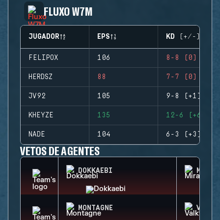
FLUXO W7M
JUGADOR
EPS
KD (+/-)
FELIPOX
106
8-8 (0)
HERDSZ
88
7-7 (0)
JV92
105
9-8 (+1)
KHEYZE
135
12-6 (+6)
NADE
104
6-3 (+3)
VETOS DE AGENTES
DOKKAEBI
MIRA
MONTAGNE
VALKY