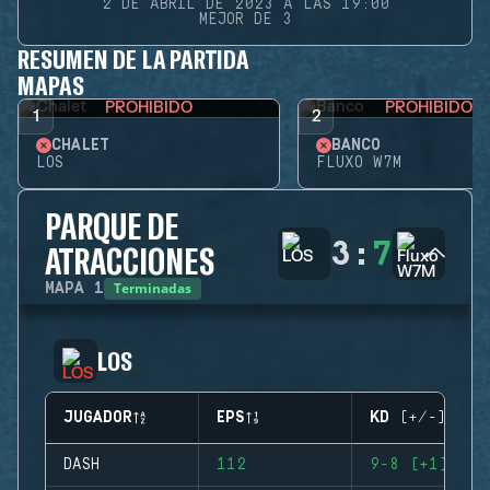
2 DE ABRIL DE 2023 A LAS 19:00
MEJOR DE 3
RESUMEN DE LA PARTIDA
MAPAS
PROHIBIDO
PROHIBIDO
1
2
CHALET
BANCO
LOS
FLUXO W7M
PARQUE DE
3
:
7
ATRACCIONES
Terminadas
MAPA
1
LOS
JUGADOR
EPS
KD (+/-)
DASH
112
9-8 (+1)