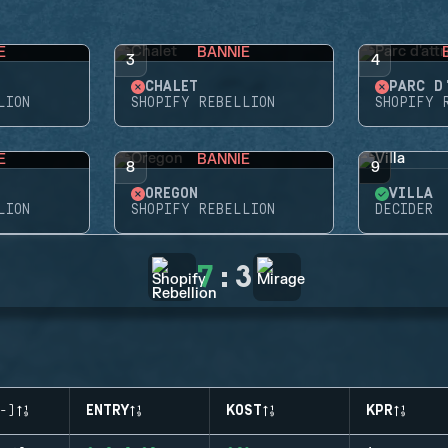
E
BANNIE
3
4
CHALET
PARC D
LION
SHOPIFY REBELLION
SHOPIFY 
E
BANNIE
8
9
OREGON
VILLA
LION
SHOPIFY REBELLION
DECIDER
7
:
3
-)
ENTRY
KOST
KPR