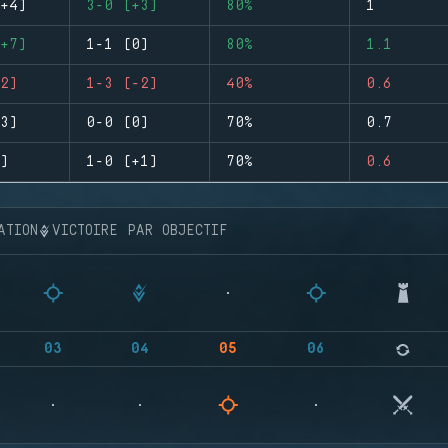
+4)
3-0 (+3)
80%
1
+7)
1-1 (0)
80%
1.1
2)
1-3 (-2)
40%
0.6
3)
0-0 (0)
70%
0.7
)
1-0 (+1)
70%
0.6
ATION
VICTOIRE PAR OBJECTIF
03
04
05
06