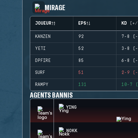
MIRAGE
JOUEUR
EPS
KD (+/
KANZEN
92
7-8 (-
YETI
52
3-8 (-
DPFIRE
85
6-8 (-
SURF
51
2-9 (-
RAMPY
131
10-7 (
AGENTS BANNIS
YING
NOKK