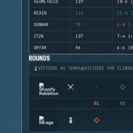
GEOMETRICS
129
10-6 (
REXEN
134
11-4 (
GUNNAR
79
6-8 (-
CTZN
107
7-4 (+
GRYXR
96
6-6 (0
ROUNDS
VICTOIRE AU TEMPS
VICTOIRE PAR ÉLIMIN
01
02