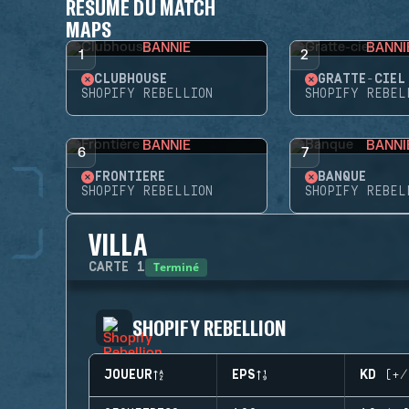
RÉSUMÉ DU MATCH
MAPS
BANNIE
BANNI
1
2
CLUBHOUSE
GRATTE-CIEL
SHOPIFY REBELLION
SHOPIFY REBEL
BANNIE
BANNI
6
7
FRONTIÈRE
BANQUE
SHOPIFY REBELLION
SHOPIFY REBEL
VILLA
Terminé
CARTE
1
SHOPIFY REBELLION
JOUEUR
EPS
KD (+/