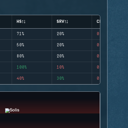
HS
SRV
CLUTCHES
71%
20%
0
50%
20%
0
80%
20%
0
100%
10%
0
40%
30%
0