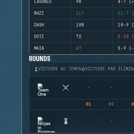
LAGONIS
98
8-7 (+
RHZZ
117
11-7 (
DASH
100
10-9 (
DOTZ
72
5-10 (
MAIA
67
5-9 (-
ROUNDS
VICTOIRE AU TEMPS
VICTOIRE PAR ÉLIMIN
01
02
0