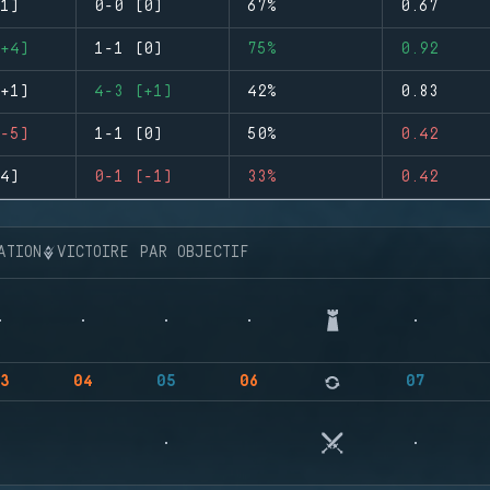
1)
0-0 (0)
67%
0.67
+4)
1-1 (0)
75%
0.92
+1)
4-3 (+1)
42%
0.83
-5)
1-1 (0)
50%
0.42
4)
0-1 (-1)
33%
0.42
ATION
VICTOIRE PAR OBJECTIF
3
04
05
06
07