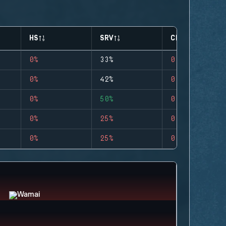
HS
SRV
CLUTCHES
0%
33%
0
0%
42%
0
0%
50%
0
0%
25%
0
0%
25%
0