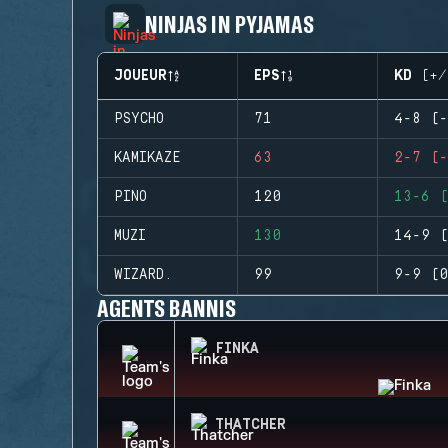
NINJAS IN PYJAMAS
JOUEUR
EPS
KD (+/
PSYCHO
71
4-8 (-
KAMIKAZE
63
2-7 (-
PINO
120
13-6 (
MUZI
130
14-9 (
WIZARD.
99
9-9 (0
AGENTS BANNIS
FINKA
THATCHER