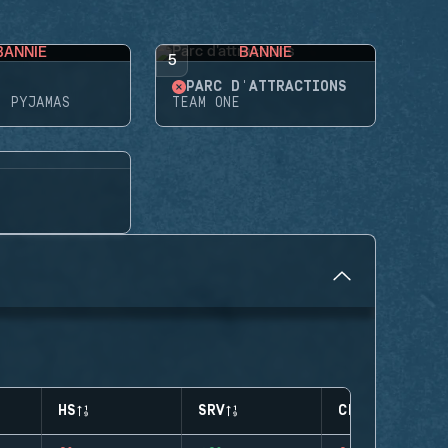
BANNIE
BANNIE
5
PARC D'ATTRACTIONS
N PYJAMAS
TEAM ONE
HS
SRV
CLUTCHES