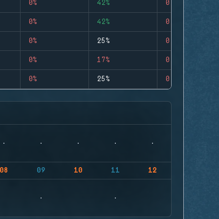
0%
42%
0
0%
42%
0
0%
25%
0
0%
17%
0
0%
25%
0
08
09
10
11
12