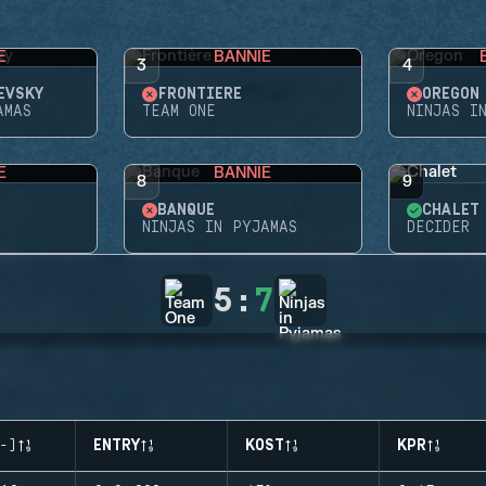
E
BANNIE
3
4
EVSKY
FRONTIÈRE
OREGON
AMAS
TEAM ONE
NINJAS I
E
BANNIE
8
9
BANQUE
CHALET
NINJAS IN PYJAMAS
DECIDER
5
:
7
-)
ENTRY
KOST
KPR