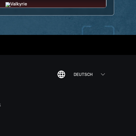
DEUTSCH
K