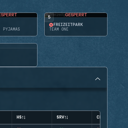
ESPERRT
GESPERRT
5
FREIZEITPARK
N PYJAMAS
TEAM ONE
HS
SRV
CLUTCHES