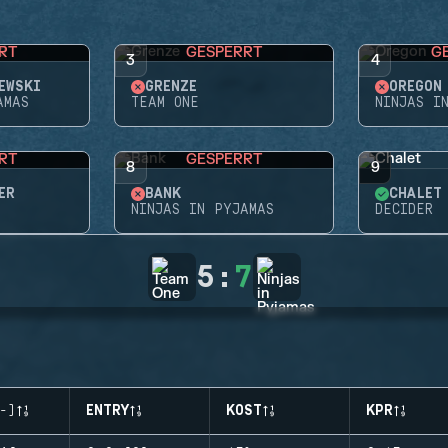
RT
GESPERRT
G
3
4
EWSKI
GRENZE
OREGON
AMAS
TEAM ONE
NINJAS I
RT
GESPERRT
8
9
ER
BANK
CHALET
NINJAS IN PYJAMAS
DECIDER
5
:
7
-)
ENTRY
KOST
KPR