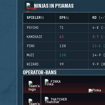
NINJAS IN PYJAMAS
SPIELER
EPS
KD (+/
PSYCHO
71
4-8 (-
KAMIKAZE
63
2-7 (-
PINO
120
13-6 (
MUZI
130
14-9 (
WIZARD.
99
9-9 (0
OPERATOR-BANS
FINKA
THATCHER