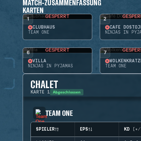
MATCH-ZUSAMMENFASSUNG
KARTEN
GESPERRT
GESPER
1
2
CLUBHAUS
CAFÉ DOSTOJ
TEAM ONE
NINJAS IN PYJ
GESPERRT
GESPER
6
7
VILLA
WOLKENKRATZ
NINJAS IN PYJAMAS
TEAM ONE
CHALET
Abgeschlossen
KARTE
1
TEAM ONE
SPIELER
EPS
KD (+/