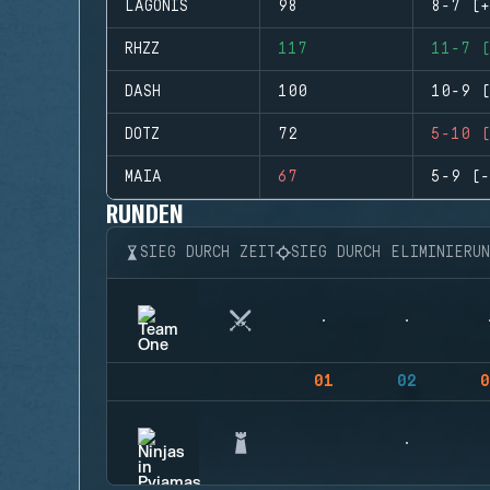
LAGONIS
98
8-7 (+
RHZZ
117
11-7 (
DASH
100
10-9 (
DOTZ
72
5-10 (
MAIA
67
5-9 (-
RUNDEN
SIEG DURCH ZEIT
SIEG DURCH ELIMINIERU
01
02
0