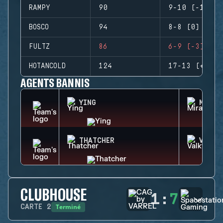
RAMPY
90
9-10 (-1)
BOSCO
94
8-8 (0)
FULTZ
86
6-9 (-3)
HOTANCOLD
124
17-13 (+4)
AGENTS BANNIS
YING
MIRA
THATCHER
VALKY
CLUBHOUSE
1
:
7
Terminé
CARTE
2