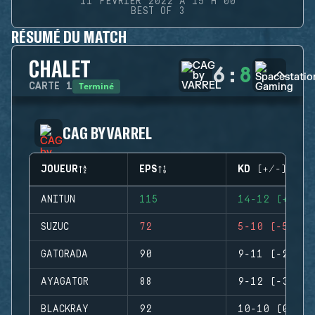
11 FÉVRIER 2022 À 15 H 00
BEST OF 3
RÉSUMÉ DU MATCH
CHALET
6
:
8
Terminé
CARTE
1
CAG BY VARREL
JOUEUR
EPS
KD (+/-)
ANITUN
115
14-12 (+2)
SUZUC
72
5-10 (-5)
GATORADA
90
9-11 (-2)
AYAGATOR
88
9-12 (-3)
BLACKRAY
92
10-10 (0)