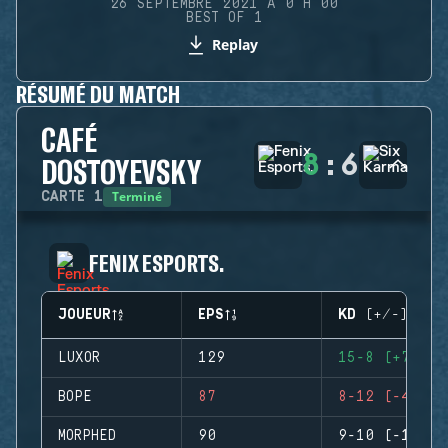
26 SEPTEMBRE 2021 À 0 H 00
BEST OF 1
Replay
RÉSUMÉ DU MATCH
CAFÉ
8
:
6
DOSTOYEVSKY
Terminé
CARTE
1
FENIX ESPORTS.
JOUEUR
EPS
KD (+/-)
LUXOR
129
15-8 (+7)
BOPE
87
8-12 (-4)
MORPHED
90
9-10 (-1)