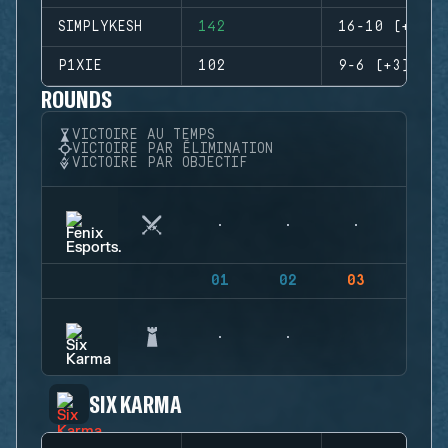
SIMPLYKESH
142
16-10 (+6)
P1XIE
102
9-6 (+3)
ROUNDS
VICTOIRE AU TEMPS
VICTOIRE PAR ÉLIMINATION
VICTOIRE PAR OBJECTIF
01
02
03
04
SIX KARMA