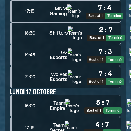
7
:
4
MNM
17:15
Gaming
Best of 1
Terminé
2
:
7
Shifters
18:30
Best of 1
Terminé
7
:
3
G2
19:45
Esports
Best of 1
Terminé
7
:
4
Wolves
21:00
Esports
Best of 1
Terminé
LUNDI 17 OCTOBRE
5
:
7
Team
16:00
Empire
Best of 1
Terminé
4
:
7
Team
17:15
Secret