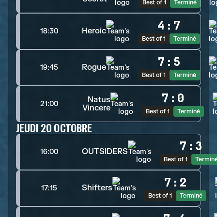
Best of 1
Terminé
4
:
7
Heroic
18:30
Best of 1
Terminé
7
:
5
Rogue
19:45
Best of 1
Terminé
7
:
0
Natus
21:00
Vincere
Best of 1
Terminé
JEUDI 20 OCTOBRE
7
:
3
OUTSIDERS
16:00
Best of 1
Termin
7
:
2
Shifters
17:15
Best of 1
Terminé