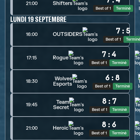
7
:
4
Shifters
21:00
Best of 1
Terminé
LUNDI 19 SEPTEMBRE
7
:
5
OUTSIDERS
16:00
Best of 1
Termin
7
:
4
Rogue
17:15
Best of 1
Terminé
6
:
8
Wolves
18:30
Esports
Best of 1
Terminé
8
:
7
Team
19:45
Secret
Best of 1
Terminé
8
:
6
Heroic
21:00
Best of 1
Terminé