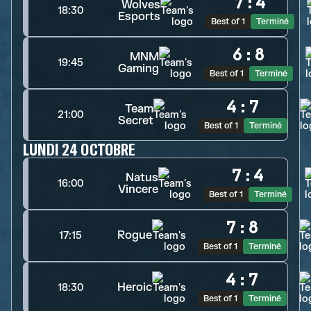
7
:
4
Wolves
18:30
Esports
Best of 1
Terminé
6
:
8
MNM
19:45
Gaming
Best of 1
Terminé
4
:
7
Team
21:00
Secret
Best of 1
Terminé
LUNDI 24 OCTOBRE
7
:
4
Natus
16:00
Vincere
Best of 1
Terminé
7
:
8
Rogue
17:15
Best of 1
Terminé
4
:
7
Heroic
18:30
Best of 1
Terminé