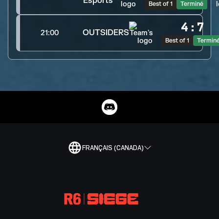
Esports
Best of 1
Terminé
4
:
7
OUTSIDERS
21:00
Best of 1
Termin
FRANÇAIS (CANADA)