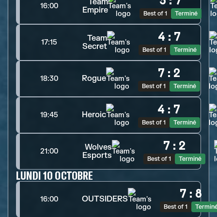
5
:
7
Team
16:00
Empire
Best of 1
Terminé
4
:
7
Team
17:15
Secret
Best of 1
Terminé
7
:
2
Rogue
18:30
Best of 1
Terminé
4
:
7
Heroic
19:45
Best of 1
Terminé
7
:
2
Wolves
21:00
Esports
Best of 1
Terminé
LUNDI 10 OCTOBRE
7
:
8
OUTSIDERS
16:00
Best of 1
Termin