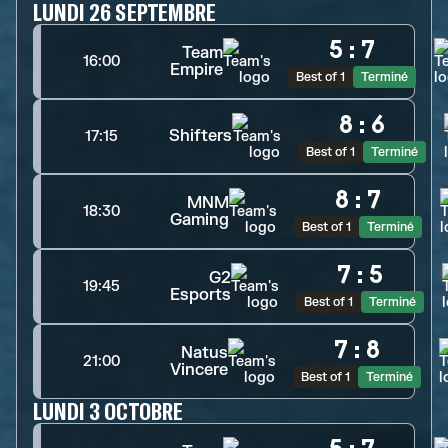
LUNDI 26 SEPTEMBRE
5
:
7
Team
16:00
Empire
Best of 1
Terminé
8
:
6
Shifters
17:15
Best of 1
Terminé
8
:
7
MNM
18:30
Gaming
Best of 1
Terminé
7
:
5
G2
19:45
Esports
Best of 1
Terminé
7
:
8
Natus
21:00
Vincere
Best of 1
Terminé
LUNDI 3 OCTOBRE