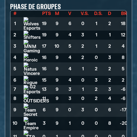
PHASE DE GROUPES
#
PTS
M
V
V.S.
D.S.
D
BR
1
19
>
9
>
6
>
0
>
1
>
2
>
18
2
19
>
9
>
4
>
3
>
1
>
1
>
12
3
17
>
10
>
5
>
2
>
1
>
2
>
4
4
16
>
9
>
4
>
2
>
0
>
3
>
8
5
16
>
9
>
4
>
1
>
2
>
2
>
5
6
15
>
9
>
4
>
0
>
3
>
2
>
2
7
13
>
9
>
3
>
1
>
2
>
3
>
-6
8
11
>
9
>
3
>
0
>
2
>
4
>
-6
9
6
>
9
>
0
>
3
>
0
>
6
>
-17
10
3
>
9
>
1
>
0
>
0
>
8
>
-20
11
0
>
1
>
1
>
0
>
0
>
0
>
0