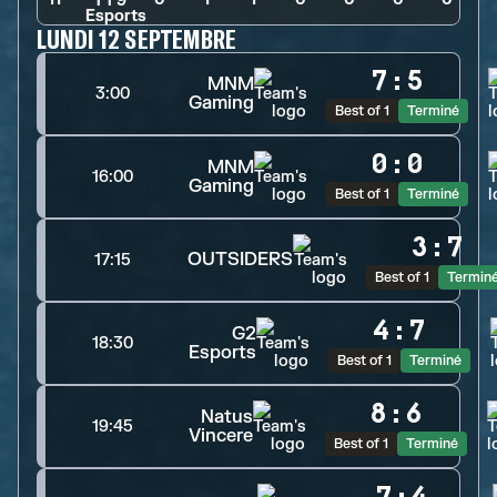
LUNDI 12 SEPTEMBRE
7
:
5
MNM
3:00
Gaming
Best of 1
Terminé
0
:
0
MNM
16:00
Gaming
Best of 1
Terminé
3
:
7
OUTSIDERS
17:15
Best of 1
Termin
4
:
7
G2
18:30
Esports
Best of 1
Terminé
8
:
6
Natus
19:45
Vincere
Best of 1
Terminé