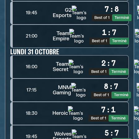
7
:
8
G2
19:45
Esports
Best of 1
Terminé
1
:
7
Team
21:00
Empire
Best of 1
Terminé
LUNDI 31 OCTOBRE
2
:
7
Team
16:00
Secret
Best of 1
Terminé
8
:
7
MNM
17:15
Gaming
Best of 1
Terminé
7
:
1
Heroic
18:30
Best of 1
Terminé
5
:
7
Wolves
19:45