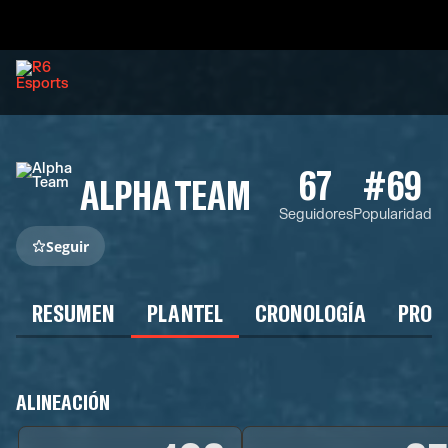
67
#69
ALPHA TEAM
Seguidores
Popularidad
Seguir
RESUMEN
PLANTEL
CRONOLOGÍA
PROG
ALINEACIÓN