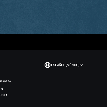
ESPAÑOL (MÉXICO)
RTS DE R6
ES
DUCTA