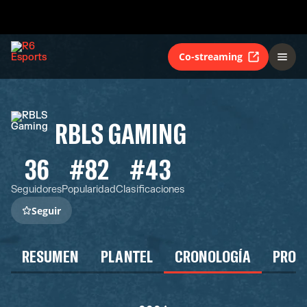
Co-streaming
RBLS GAMING
36
#82
#43
Seguidores
Popularidad
Clasificaciones
Seguir
RESUMEN
PLANTEL
CRONOLOGÍA
PROG