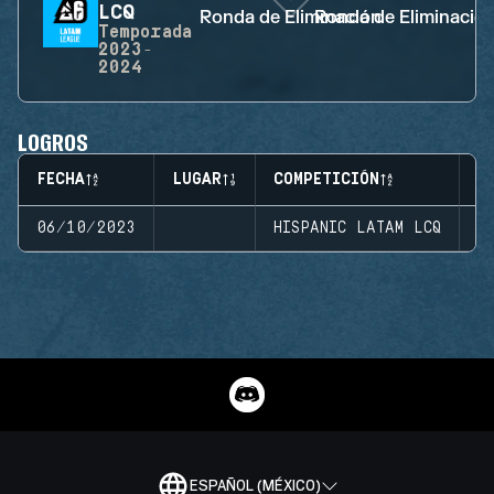
LCQ
Ronda de Eliminación
Ronda de Eliminació
Temporada
2023-
2024
LOGROS
FECHA
LUGAR
COMPETICIÓN
F
06/10/2023
HISPANIC LATAM LCQ
S
ESPAÑOL (MÉXICO)