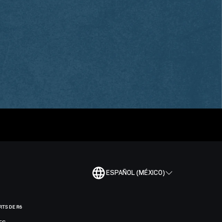
ESPAÑOL (MÉXICO)
RTS DE R6