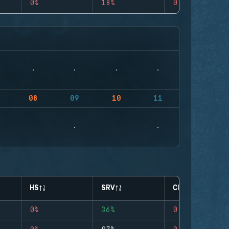
0%
18%
0
08
09
10
11
HS
SRV
CLUTCHES
0%
36%
0