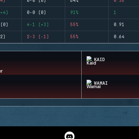
4)
0-0 (0)
64%
0.36
+4)
0-0 (0)
91%
1
(0)
4-1 (+3)
55%
0.91
2)
2-3 (-1)
55%
0.64
KAID
WAMAI