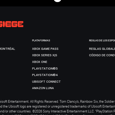
PLATAFORMAS
REGLAS DE LOS ESPO
MONTRÉAL
XBOX GAME PASS
REGLAS GLOBAL
XBOX SERIES X|S
CÓDIGO DE CON
XBOX ONE
PLAYSTATION®5
PLAYSTATION®4
UBISOFT CONNECT
AMAZON LUNA
soft Entertainment. All Rights Reserved. Tom Clancy’s, Rainbow Six, the Soldier 
nd the Ubisoft logo are registered or unregistered trademarks of Ubisoft Enterta
and/or other countries. ©2026 Sony Interactive Entertainment LLC. "PlayStation 