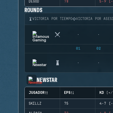
DEGOD
78
5-9 (-
ROUNDS
VICTORIA POR TIEMPO
VICTORIA POR ASES
01
02
NEWSTAR
JUGADOR
EPS
KD (+/
SKILLZ
75
4-7 (-