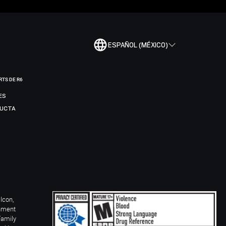
ESPAÑOL (MÉXICO)
RTS DE R6
ES
DUCTA
Icon,
inment
Family