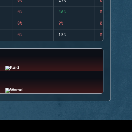
0%
27%
0
0%
36%
0
0%
9%
0
0%
18%
0