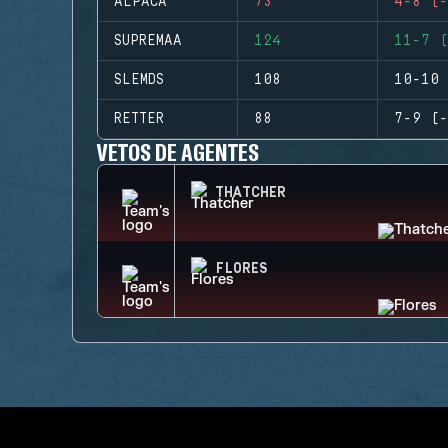
ALPACA
73
4-8 (-
SUPREMAA
124
11-7 (
SLEMDS
108
10-10 
RETTER
88
7-9 (-
VETOS DE AGENTES
THATCHER
FLORES