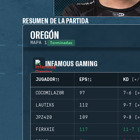
RESUMEN DE LA PARTIDA
OREGÓN
Terminadas
MAPA
1
INFAMOUS GAMING
JUGADOR
EPS
KD (+/
COCOMILAZ0R
97
7-6 (+
LAUTIXS
112
9-7 (+
JPZ420
109
9-8 (+
FERXXIE
117
11-7 (