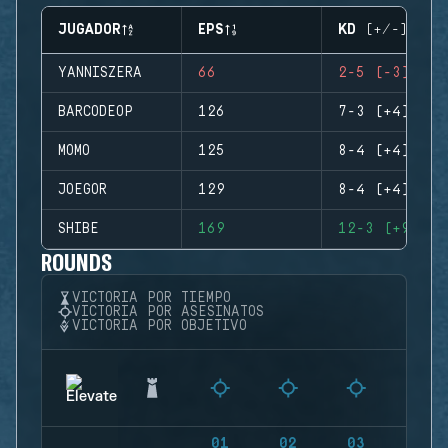
JUGADOR
EPS
KD (+/-)
YANNISZERA
66
2-5 (-3)
BARCODEOP
126
7-3 (+4)
MOMO
125
8-4 (+4)
JOEGOR
129
8-4 (+4)
SHIBE
169
12-3 (+9)
ROUNDS
VICTORIA POR TIEMPO
VICTORIA POR ASESINATOS
VICTORIA POR OBJETIVO
01
02
03
04