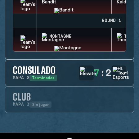
ROUND 1
MONTAGNE
THERM
CONSULADO
7
:
2
Terminadas
MAPA
2
CLUB
Sin jugar
MAPA
3