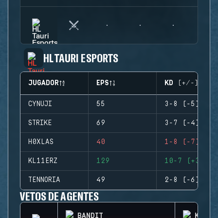
HL TAURI ESPORTS
JUGADOR
EPS
KD (+/-)
CYNUJI
55
3-8 (-5)
STRIKE
69
3-7 (-4)
H0XLAS
40
1-8 (-7)
KL11ERZ
129
10-7 (+3)
TENNORIA
49
2-8 (-6)
VETOS DE AGENTES
BANDIT
KAID