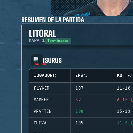
RESUMEN DE LA PARTIDA
LITORAL
Terminadas
MAPA
1
ISURUS
JUGADOR
EPS
KD (+/
FLYKER
107
11-10 
MASHERT
69
6-10 (
KRAFTEN
108
15-13 
CUEVA
105
11-8 (