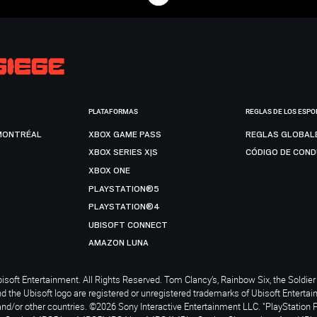
PLATAFORMAS
REGLAS DE LOS ESPO
MONTRÉAL
XBOX GAME PASS
REGLAS GLOBAL
XBOX SERIES X|S
CÓDIGO DE CON
XBOX ONE
PLAYSTATION®5
PLAYSTATION®4
UBISOFT CONNECT
AMAZON LUNA
soft Entertainment. All Rights Reserved. Tom Clancy’s, Rainbow Six, the Soldier 
nd the Ubisoft logo are registered or unregistered trademarks of Ubisoft Enterta
and/or other countries. ©2026 Sony Interactive Entertainment LLC. "PlayStation 