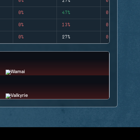
0%
27%
0
0%
47%
0
0%
13%
0
0%
27%
0