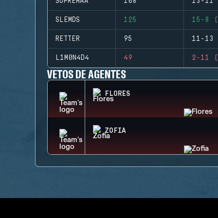
SUPREMAA
108
13-11 
SLEMDS
125
15-8 (
RETTER
95
11-13 
L1M0N4D4
49
2-11 (
VETOS DE AGENTES
FLORES
ZOFIA