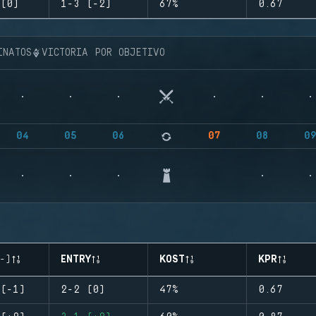
(0)
1-3 (-2)
67%
0.67
INATOS
VICTORIA POR OBJETIVO
04
05
06
07
08
0
-)
ENTRY
KOST
KPR
(-1)
2-2 (0)
47%
0.67