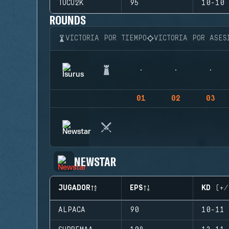
TUCU2K
95
10-10 
ROUNDS
VICTORIA POR TIEMPO
VICTORIA POR ASES
01
02
03
NEWSTAR
JUGADOR
EPS
KD (+/
ALPACA
90
10-11 