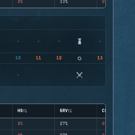
0%
33%
0
9
10
11
12
13
HS
SRV
CLUTCHES
0%
27%
0