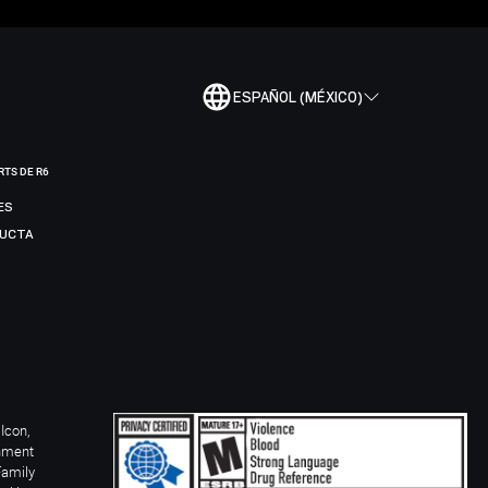
ESPAÑOL (MÉXICO)
RTS DE R6
ES
DUCTA
Icon,
inment
Family