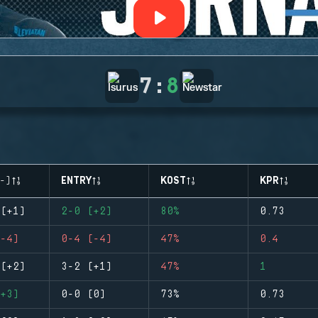
7
:
8
-)
ENTRY
KOST
KPR
(+1)
2-0 (+2)
80%
0.73
-4)
0-4 (-4)
47%
0.4
(+2)
3-2 (+1)
47%
1
+3)
0-0 (0)
73%
0.73