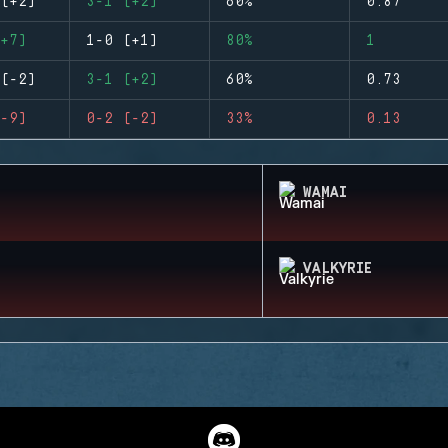
(+2)
3-1 (+2)
60%
0.87
+7)
1-0 (+1)
80%
1
(-2)
3-1 (+2)
60%
0.73
-9)
0-2 (-2)
33%
0.13
WAMAI
VALKYRIE