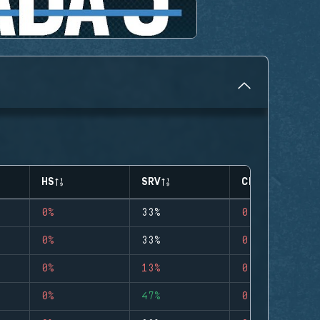
HS
SRV
CLUTCHES
0%
33%
0
0%
33%
0
0%
13%
0
0%
47%
0