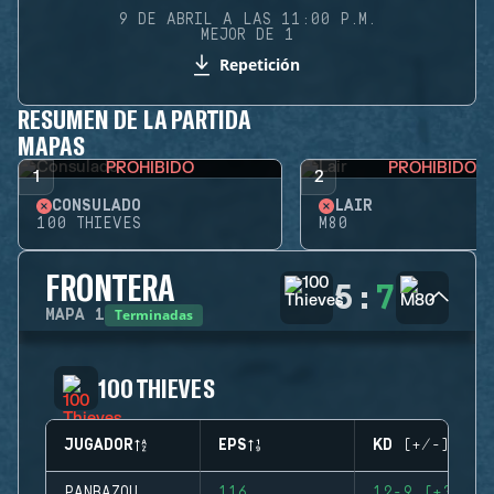
9 DE ABRIL A LAS 11:00 P.M.
MEJOR DE 1
Repetición
RESUMEN DE LA PARTIDA
MAPAS
PROHIBIDO
PROHIBIDO
1
2
CONSULADO
LAIR
100 THIEVES
M80
FRONTERA
5
:
7
Terminadas
MAPA
1
100 THIEVES
JUGADOR
EPS
KD (+/-)
PANBAZOU
116
12-9 (+3)