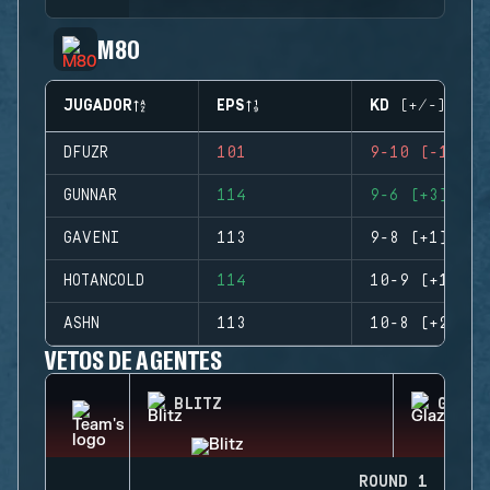
M80
JUGADOR
EPS
KD (+/-)
DFUZR
101
9-10 (-1)
GUNNAR
114
9-6 (+3)
GAVENI
113
9-8 (+1)
HOTANCOLD
114
10-9 (+1)
ASHN
113
10-8 (+2)
VETOS DE AGENTES
BLITZ
GLAZ
ROUND 1