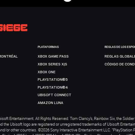
PLATAFORMAS
REGLAS DE LOS ESPO
MONTRÉAL
XBOX GAME PASS
REGLAS GLOBAL
XBOX SERIES X|S
CÓDIGO DE CON
XBOX ONE
PLAYSTATION®5
PLAYSTATION®4
UBISOFT CONNECT
AMAZON LUNA
soft Entertainment. All Rights Reserved. Tom Clancy’s, Rainbow Six, the Soldier 
nd the Ubisoft logo are registered or unregistered trademarks of Ubisoft Enterta
and/or other countries. ©2026 Sony Interactive Entertainment LLC. "PlayStation 