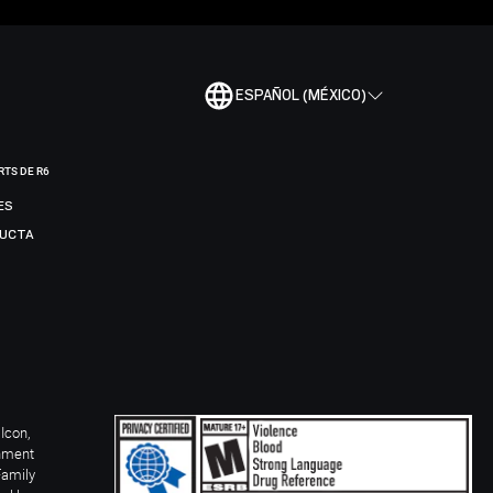
ESPAÑOL (MÉXICO)
RTS DE R6
ES
DUCTA
Icon,
inment
Family