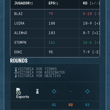
JUGADOR
EPS
KD (+/-)
BLAZ
79
5-10 (-5)
LOIRA
108
10-9 (+1)
ALEM4O
103
8-7 (+1)
STOMPN
161
16-6 (+10)
DOKI
95
7-9 (-2)
ROUNDS
VICTORIA POR TIEMPO
VICTORIA POR ASESINATOS
VICTORIA POR OBJETIVO
01
02
03
04