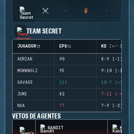
TEAM SECRET
JUGADOR
EPS
KD (+/-)
ADRIAN
90
8-9 (-1)
MOWWWGLI
95
9-10 (-1)
SAVAGE
111
10-7 (+3)
JUME
82
7-11 (-4)
NOA
77
7-9 (-2)
VETOS DE AGENTES
BANDIT
KAID