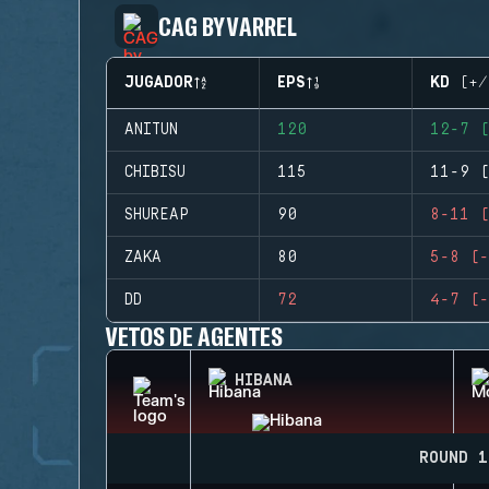
CAG BY VARREL
JUGADOR
EPS
KD (+/
ANITUN
120
12-7 (
CHIBISU
115
11-9 (
SHUREAP
90
8-11 (
ZAKA
80
5-8 (-
DD
72
4-7 (-
VETOS DE AGENTES
HIBANA
ROUND 1