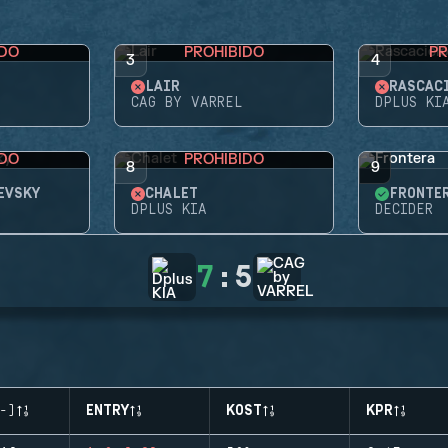
IDO
PROHIBIDO
PR
3
4
LAIR
RASCAC
CAG BY VARREL
DPLUS KI
IDO
PROHIBIDO
8
9
EVSKY
CHALET
FRONTE
DPLUS KIA
DECIDER
7
:
5
-)
ENTRY
KOST
KPR