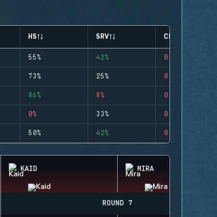
HS
SRV
CLUTCHES
55%
42%
0
73%
25%
0
86%
8%
0
0%
33%
0
50%
42%
0
KAID
MIRA
ROUND 7