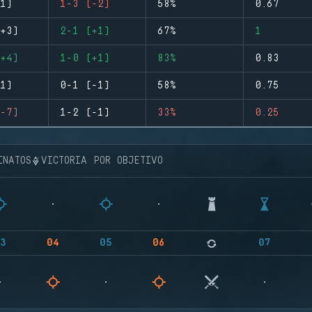
1)
1-3 (-2)
58%
0.67
+3)
2-1 (+1)
67%
1
+4)
1-0 (+1)
83%
0.83
1)
0-1 (-1)
58%
0.75
-7)
1-2 (-1)
33%
0.25
INATOS
VICTORIA POR OBJETIVO
3
04
05
06
07