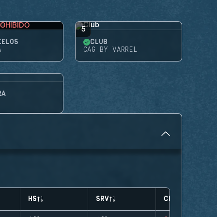
OHIBIDO
5
IELOS
CLUB
A
CAG BY VARREL
RA
HS
SRV
CLUTCHES