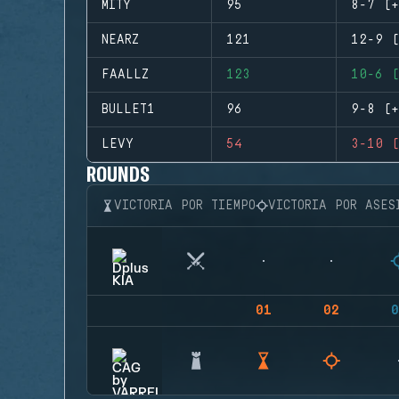
MITY
95
8-7 (+
NEARZ
121
12-9 (
FAALLZ
123
10-6 (
BULLET1
96
9-8 (+
LEVY
54
3-10 (
ROUNDS
VICTORIA POR TIEMPO
VICTORIA POR ASES
01
02
0