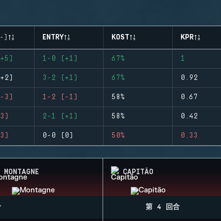
-)
ENTRY
KOST
KPR
+5)
1-0 (+1)
67%
1
+2)
3-2 (+1)
67%
0.92
-3)
1-2 (-1)
58%
0.67
3)
2-1 (+1)
58%
0.42
3)
0-0 (0)
50%
0.33
MONTAGNE
CAPITÃO
合
第 4 回合