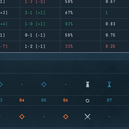
1)
1-3 (-2)
58%
0.67
+3)
2-1 (+1)
67%
1
+4)
1-0 (+1)
83%
0.83
1)
0-1 (-1)
58%
0.75
-7)
1-2 (-1)
33%
0.25
3
04
05
06
07