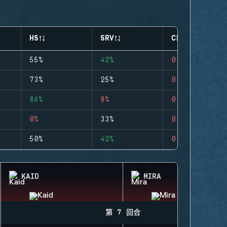
HS
SRV
CLUTCHES
55%
42%
0
73%
25%
0
86%
8%
0
0%
33%
0
50%
42%
0
KAID
MIRA
第 7 回合