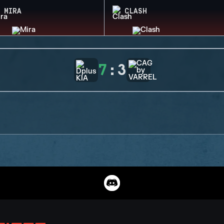
MIRA
CLASH
7
:
3