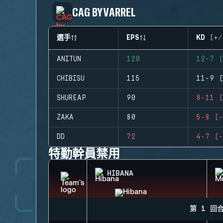
CAG BY VARREL
選手
EPS
KD (+/
ANITUN
120
12-7 (
CHIBISU
115
11-9 (
SHUREAP
90
8-11 (
ZAKA
80
5-8 (-
DD
72
4-7 (-
特勤幹員禁用
HIBANA
第 1 回