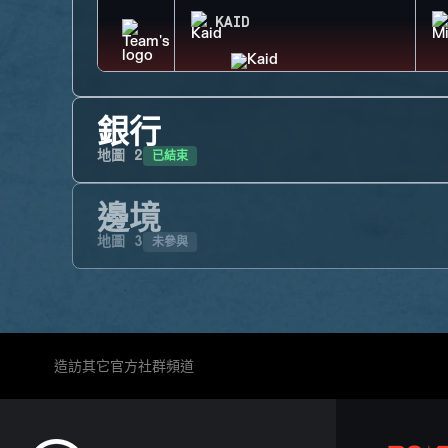
KAID
銀行
已結束
地圖
2
邊境
未參與
地圖
3
造訪其它官方社群頻道