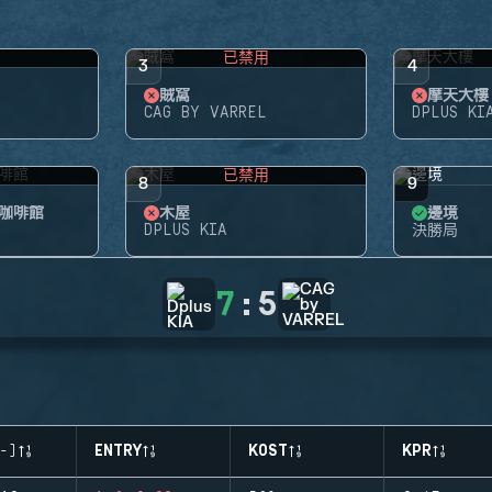
用
已禁用
3
4
賊窩
摩天大樓
CAG BY VARREL
DPLUS KI
用
已禁用
8
9
咖啡館
木屋
邊境
DPLUS KIA
決勝局
7
:
5
-)
ENTRY
KOST
KPR