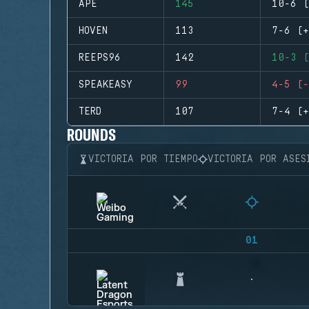
APE
145
10-6 (
HOVEN
113
7-6 (+
REEPS96
142
10-3 (
SPEAKEASY
99
4-5 (-
TERD
107
7-4 (+
ROUNDS
VICTORIA POR TIEMPO
VICTORIA POR ASES
01