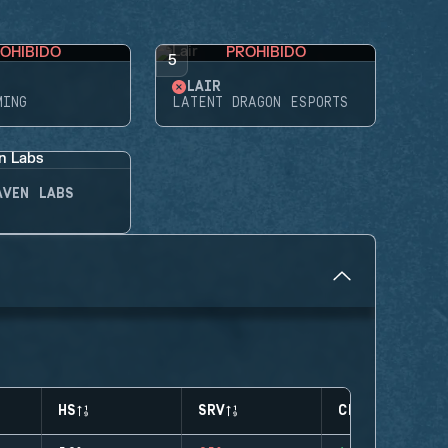
OHIBIDO
PROHIBIDO
5
LAIR
MING
LATENT DRAGON ESPORTS
AVEN LABS
HS
SRV
CLUTCHES