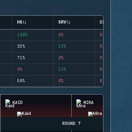
HS
SRV
CLUTCHES
100%
0%
0
25%
13%
0
71%
0%
0
0%
13%
0
50%
0%
0
KAID
MIRA
ROUND 7