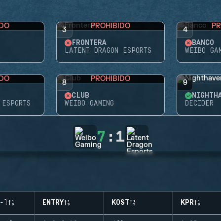
IDO
PROHIBIDO
PR
3
4
FRONTERA
BANCO
LATENT DRAGON ESPORTS
WEIBO GA
IDO
PROHIBIDO
8
9
CLUB
NIGHTH
 ESPORTS
WEIBO GAMING
DECIDER
7
:
1
-)
ENTRY
KOST
KPR