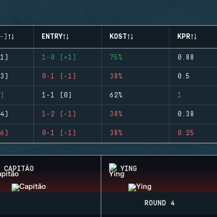
-)
ENTRY
KOST
KPR
1)
1-0 (+1)
75%
0.88
3)
0-1 (-1)
38%
0.5
)
1-1 (0)
62%
1
4)
1-2 (-1)
38%
0.38
6)
0-1 (-1)
38%
0.25
CAPITÃO
YING
ROUND 4