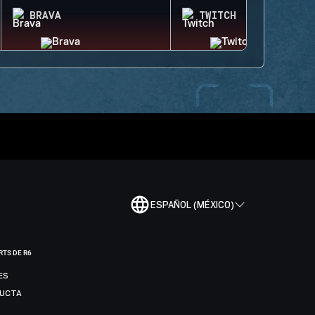
BRAVA
TWITCH
ESPAÑOL (MÉXICO)
RTS DE R6
ES
DUCTA