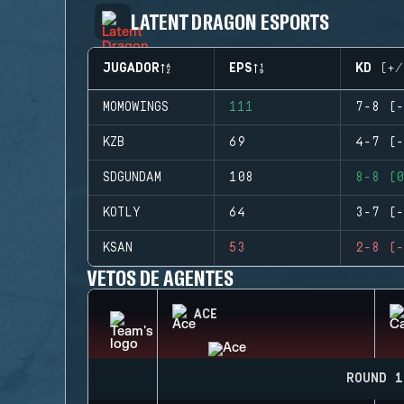
LATENT DRAGON ESPORTS
JUGADOR
EPS
KD (+/
MOMOWINGS
111
7-8 (-
KZB
69
4-7 (-
SDGUNDAM
108
8-8 (0
KOTLY
64
3-7 (-
KSAN
53
2-8 (-
VETOS DE AGENTES
ACE
ROUND 1