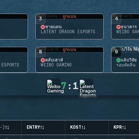
น
ถูกแบน
3
4
ชายแดน
ธนาคาร
LATENT DRAGON ESPORTS
WEIBO GA
น
ถูกแบน
8
9
คลับเฮาส์
แล็บวิจ
 ESPORTS
WEIBO GAMING
รอบตัดสิน
7
:
1
-)
ENTRY
KOST
KPR