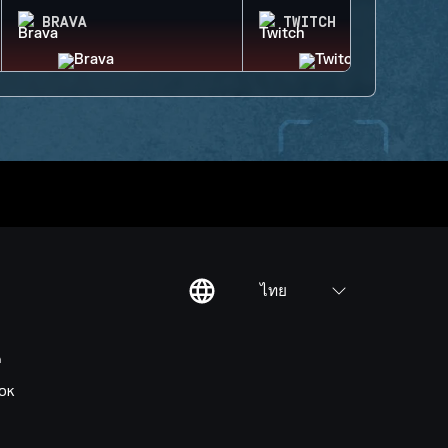
BRAVA
TWITCH
ไทย
ต
OK