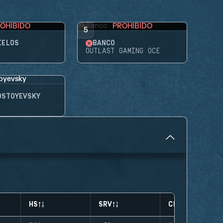
OHIBIDO
PROHIBIDO
5
IELOS
BANCO
OUTLAST GAMING OCE
OSTOYEVSKY
HS
SRV
CLUTCHES