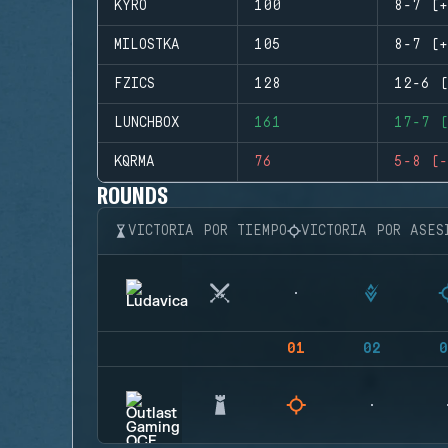
KYRO
100
8-7 (+
MILOSTKA
105
8-7 (+
FZICS
128
12-6 (
LUNCHBOX
161
17-7 (
KQRMA
76
5-8 (-
ROUNDS
VICTORIA POR TIEMPO
VICTORIA POR ASES
01
02
0