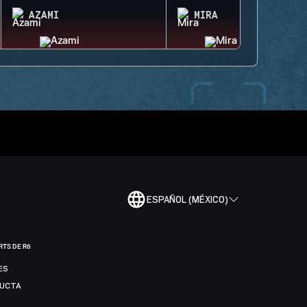
AZAMI
MIRA
ESPAÑOL (MÉXICO)
RTS DE R6
ES
DUCTA