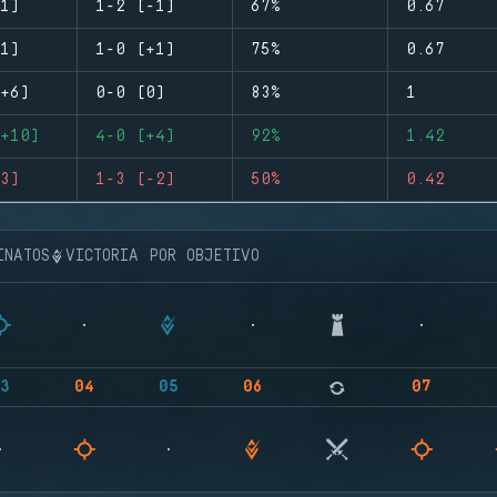
1)
1-2 (-1)
67%
0.67
1)
1-0 (+1)
75%
0.67
+6)
0-0 (0)
83%
1
+10)
4-0 (+4)
92%
1.42
3)
1-3 (-2)
50%
0.42
INATOS
VICTORIA POR OBJETIVO
3
04
05
06
07