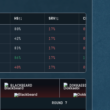
HS
SRV
CLUTCHES
80%
17%
0
42%
17%
0
83%
17%
0
86%
17%
1
40%
17%
0
BLACKBEARD
DOKKAEBI
ROUND 7