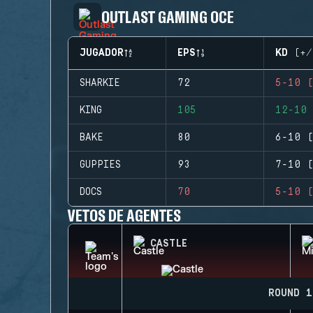
OUTLAST GAMING OCE
JUGADOR
EPS
KD (+/
SHARKIE
72
5-10 (
KING
105
12-10 
BAKE
80
6-10 (
GUPPIES
93
7-10 (
DOCS
70
5-10 (
VETOS DE AGENTES
CASTLE
ROUND 1