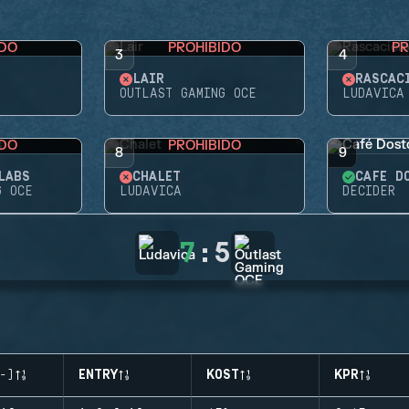
IDO
PROHIBIDO
PR
3
4
LAIR
RASCAC
OUTLAST GAMING OCE
LUDAVICA
IDO
PROHIBIDO
8
9
LABS
CHALET
CAFÉ D
G OCE
LUDAVICA
DECIDER
7
:
5
-)
ENTRY
KOST
KPR