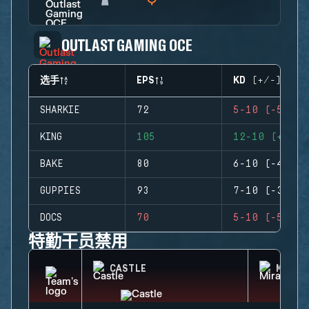
OUTLAST GAMING OCE
选手
EPS
KD (+/-)
SHARKIE
72
5-10 (-5)
KING
105
12-10 (+2)
BAKE
80
6-10 (-4)
GUPPIES
93
7-10 (-3)
DOCS
70
5-10 (-5)
特勤干员禁用
CASTLE
MIRA