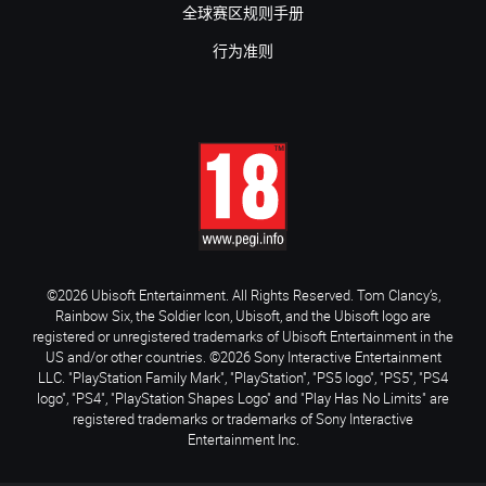
全球赛区规则手册
行为准则
©2026 Ubisoft Entertainment. All Rights Reserved. Tom Clancy’s,
Rainbow Six, the Soldier Icon, Ubisoft, and the Ubisoft logo are
registered or unregistered trademarks of Ubisoft Entertainment in the
US and/or other countries. ©2026 Sony Interactive Entertainment
LLC. "PlayStation Family Mark", "PlayStation", "PS5 logo", "PS5", "PS4
logo", "PS4", "PlayStation Shapes Logo" and "Play Has No Limits" are
registered trademarks or trademarks of Sony Interactive
Entertainment Inc.