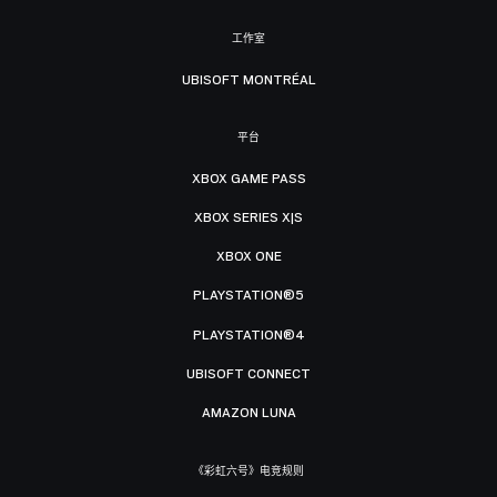
工作室
UBISOFT MONTRÉAL
平台
XBOX GAME PASS
XBOX SERIES X|S
XBOX ONE
PLAYSTATION®5
PLAYSTATION®4
UBISOFT CONNECT
AMAZON LUNA
《彩虹六号》电竞规则