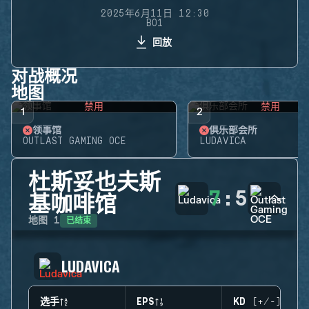
2025年6月11日 12:30
BO1
回放
对战概况
地图
禁用
禁用
1
2
领事馆
俱乐部会所
OUTLAST GAMING OCE
LUDAVICA
杜斯妥也夫斯
7
:
5
基咖啡馆
已结束
地图
1
LUDAVICA
选手
EPS
KD (+/-)