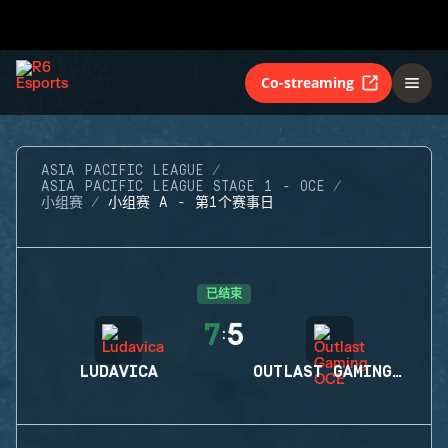
Co-streaming
ASIA PACIFIC LEAGUE
ASIA PACIFIC LEAGUE STAGE 1 - OCE
小组赛
小组赛 A - 第1个赛事日
已结束
7
5
:
LUDAVICA
OUTLAST GAMING OCE