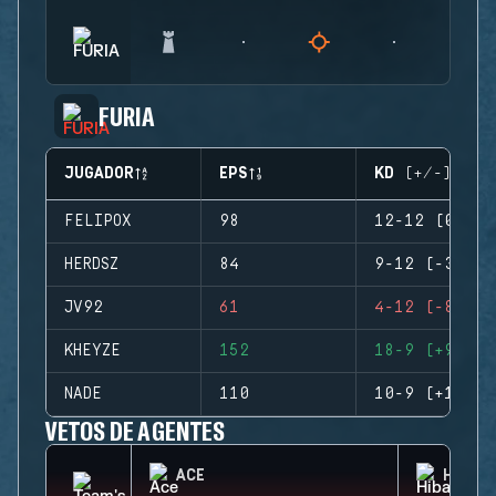
FURIA
JUGADOR
EPS
KD (+/-)
FELIPOX
98
12-12 (0)
HERDSZ
84
9-12 (-3)
JV92
61
4-12 (-8)
KHEYZE
152
18-9 (+9)
NADE
110
10-9 (+1)
VETOS DE AGENTES
ACE
HIBAN