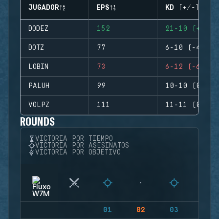
JUGADOR
EPS
KD (+/-)
DODEZ
152
21-10 (+11)
DOTZ
77
6-10 (-4)
LOBIN
73
6-12 (-6)
PALUH
99
10-10 (0)
VOLPZ
111
11-11 (0)
ROUNDS
VICTORIA POR TIEMPO
VICTORIA POR ASESINATOS
VICTORIA POR OBJETIVO
01
02
03
04