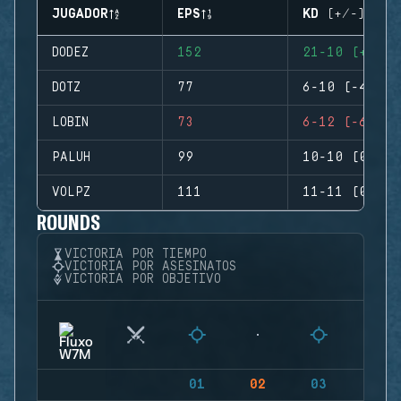
JUGADOR
EPS
KD (+/-)
DODEZ
152
21-10 (+11)
DOTZ
77
6-10 (-4)
LOBIN
73
6-12 (-6)
PALUH
99
10-10 (0)
VOLPZ
111
11-11 (0)
ROUNDS
VICTORIA POR TIEMPO
VICTORIA POR ASESINATOS
VICTORIA POR OBJETIVO
01
02
03
04