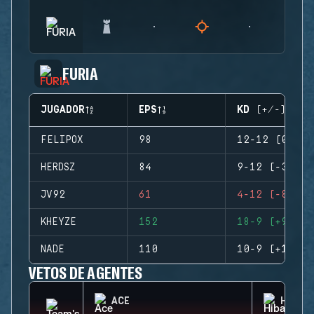
FURIA
JUGADOR
EPS
KD (+/-)
FELIPOX
98
12-12 (0)
HERDSZ
84
9-12 (-3)
JV92
61
4-12 (-8)
KHEYZE
152
18-9 (+9)
NADE
110
10-9 (+1)
VETOS DE AGENTES
ACE
HIBAN