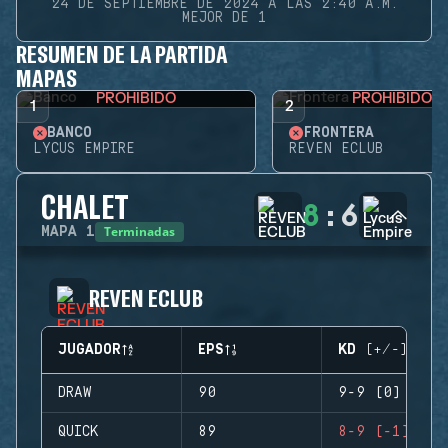
24 DE SEPTIEMBRE DE 2024 A LAS 2:40 A.M.
MEJOR DE 1
RESUMEN DE LA PARTIDA
MAPAS
PROHIBIDO
PROHIBIDO
1
2
BANCO
FRONTERA
LYCUS EMPIRE
REVEN ECLUB
CHALET
8
:
6
Terminadas
MAPA
1
REVEN ECLUB
JUGADOR
EPS
KD (+/-)
DRAW
90
9-9 (0)
QUICK
89
8-9 (-1)