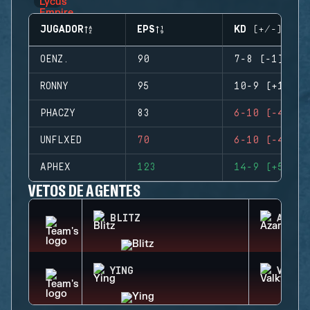
JUGADOR
EPS
KD (+/-)
OENZ.
90
7-8 (-1)
RONNY
95
10-9 (+1)
PHACZY
83
6-10 (-4)
UNFLXED
70
6-10 (-4)
APHEX
123
14-9 (+5)
VETOS DE AGENTES
BLITZ
AZAMI
YING
VALKY