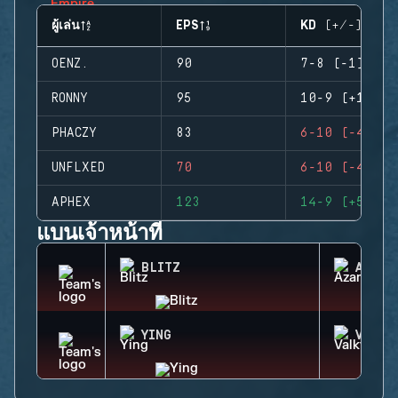
ผู้เล่น
EPS
KD (+/-)
OENZ.
90
7-8 (-1)
RONNY
95
10-9 (+1)
PHACZY
83
6-10 (-4)
UNFLXED
70
6-10 (-4)
APHEX
123
14-9 (+5)
แบนเจ้าหน้าที่
BLITZ
AZAMI
YING
VALKY